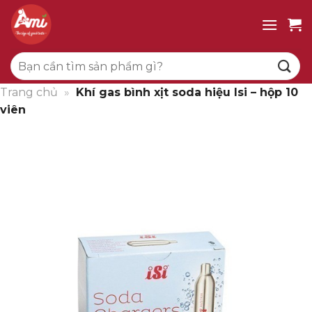
Bỏ
qua
nội
Tìm
dung
kiếm:
Trang chủ
»
Khí gas bình xịt soda hiệu Isi – hộp 10
viên