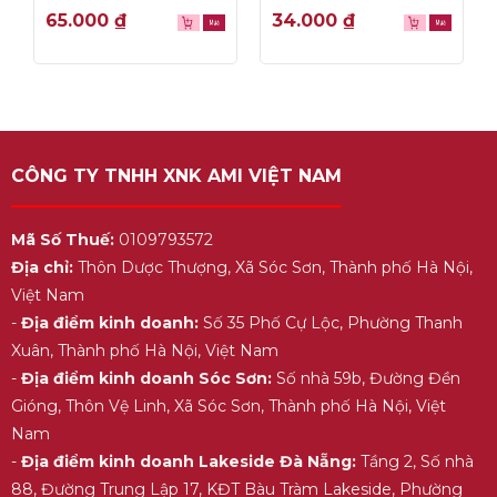
tiện dụng
0
0
65.000
₫
34.000
₫
out
out
of
of
5
5
CÔNG TY TNHH XNK AMI VIỆT NAM
Mã Số Thuế:
0109793572
Địa chỉ:
Thôn Dược Thượng, Xã Sóc Sơn, Thành phố Hà Nội,
Việt Nam
-
Địa điểm kinh doanh:
Số 35 Phố Cự Lộc, Phường Thanh
Xuân, Thành phố Hà Nội, Việt Nam
-
Địa điểm kinh doanh Sóc Sơn:
Số nhà 59b, Đường Đền
Gióng, Thôn Vệ Linh, Xã Sóc Sơn, Thành phố Hà Nội, Việt
Nam
-
Địa điểm kinh doanh Lakeside Đà Nẵng:
Tầng 2, Số nhà
88, Đường Trung Lập 17, KĐT Bàu Tràm Lakeside, Phường