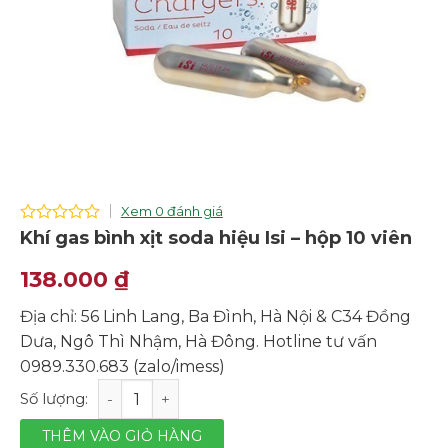
Xem 0 đánh giá
0
Khí gas bình xịt soda hiệu Isi – hộp 10 viên
out
of
138.000
₫
5
Địa chỉ: 56 Linh Lang, Ba Đình, Hà Nội & C34 Đồng
Dưa, Ngô Thì Nhậm, Hà Đông. Hotline tư vấn
0989.330.683 (zalo/imess)
Khí gas bình xịt soda hiệu Isi - hộp 10 viên số lượng
THÊM VÀO GIỎ HÀNG