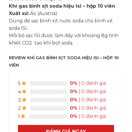
Khí gas bình xịt soda hiệu Isi – hộp 10 viên
Xuất xứ:
Áo (Austria)
Dùng để sạc bình xịt nước soda cho bình xịt
soda ISI.
Mỗi bộ sạc ISI được làm đầy với khoảng 8g tinh
khiết CO2 tạo khí bọt soda
REVIEW KHÍ GAS BÌNH XỊT SODA HIỆU ISI – HỘP 10
VIÊN
0%
| 0 đánh giá
5
0%
| 0 đánh giá
4
0%
| 0 đánh giá
3
0%
| 0 đánh giá
2
0%
| 0 đánh giá
1
ĐÁNH GIÁ NGAY