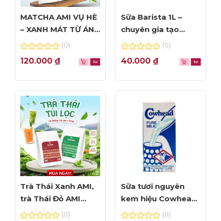
MATCHA AMI VỤ HÈ
Sữa Barista 1L –
– XANH MÁT TỪ ÁNH
chuyên gia tạo
NHÌN ĐẦU TIÊN
Foam đỉnh cao
(0)
(0)
0
0
120.000
₫
40.000
₫
out
out
of
of
5
5
Trà Thái Xanh AMI,
Sữa tươi nguyên
trà Thái Đỏ AMI
kem hiệu Cowhead
thơm ngon, túi lọc
– hộp 1L
(0)
(0)