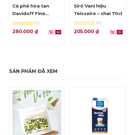
Cà phê hòa tan
Sirô Vani hiệu
Davidoff Fine
Teisseire – chai 70cl
Aroma – lọ 100g
(0)
(0)
0
0
280.000
₫
205.000
₫
out
out
of
of
5
5
SẢN PHẨM ĐÃ XEM