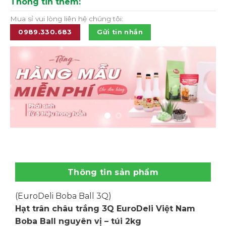
Thông tin thêm:
Mua sỉ vui lòng liên hệ chúng tôi:
0989.330.683
Gửi tin nhắn
Thông tin sản phẩm
(EuroDeli Boba Ball 3Q)
Hạt trân châu trắng 3Q EuroDeli Việt Nam
Boba Ball nguyên vị – túi 2kg