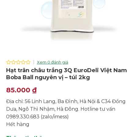
Xem 0 đánh giá
0
Hạt trân châu trắng 3Q EuroDeli Việt Nam
out
Boba Ball nguyên vị – túi 2kg
of
5
85.000
₫
Địa chỉ: 56 Linh Lang, Ba Đình, Hà Nội & C34 Đồng
Dưa, Ngô Thì Nhậm, Hà Đông. Hotline tư vấn
0989.330.683 (zalo/imess)
Hết hàng