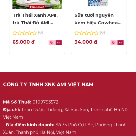
Trà Thái Xanh AMI,
Sữa tươi nguyên
trà Thái Đỏ AMI
kem hiệu Cowhead
thơm ngon, túi lọc
– hộp 1L
(0)
(0)
tiện dụng
0
0
65.000
₫
34.000
₫
out
out
of
of
5
5
CÔNG TY TNHH XNK AMI VIỆT NAM
Mã Số Thuế:
0109793572
Địa chỉ:
Thôn Dược Thượng, Xã Sóc Sơn, Thành phố Hà Nội,
Việt Nam
-
Địa điểm kinh doanh:
Số 35 Phố Cự Lộc, Phường Thanh
Xuân, Thành phố Hà Nội, Việt Nam