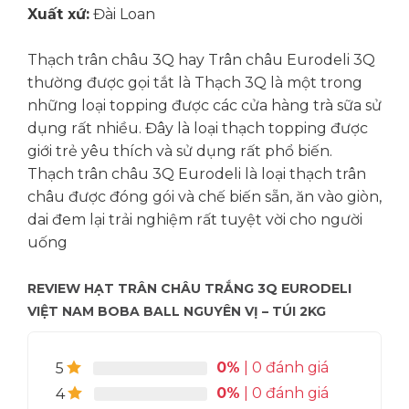
Xuất xứ:
Đài Loan
Thạch trân châu 3Q hay Trân châu Eurodeli 3Q
thường được gọi tắt là Thạch 3Q là một trong
những loại topping được các cửa hàng trà sữa sử
dụng rất nhiều. Đây là loại thạch topping được
giới trẻ yêu thích và sử dụng rất phổ biến.
Thạch trân châu 3Q Eurodeli là loại thạch trân
châu được đóng gói và chế biến sẵn, ăn vào giòn,
dai đem lại trải nghiệm rất tuyệt vời cho người
uống
REVIEW HẠT TRÂN CHÂU TRẮNG 3Q EURODELI
VIỆT NAM BOBA BALL NGUYÊN VỊ – TÚI 2KG
0%
| 0 đánh giá
5
0%
| 0 đánh giá
4