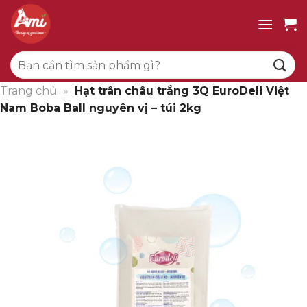
Bỏ
qua
nội
Tìm
dung
kiếm:
Trang chủ
»
Hạt trân châu trắng 3Q EuroDeli Việt
Nam Boba Ball nguyên vị – túi 2kg