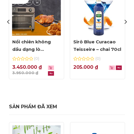
Nồi chiên không
Sirô Blue Curacao
dầu dạng lò
Teisseire – chai 70cl
Amicook Air Fryer
(0)
(0)
Oven 24L – màu bạc
0
0
3.450.000
₫
205.000
₫
out
out
3.950.000
₫
of
of
-12%
5
5
SẢN PHẨM ĐÃ XEM