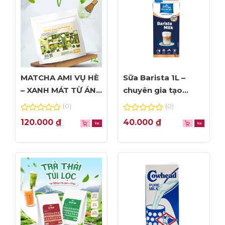
MATCHA AMI VỤ HÈ
Sữa Barista 1L –
– XANH MÁT TỪ ÁNH
chuyên gia tạo
NHÌN ĐẦU TIÊN
Foam đỉnh cao
(0)
(0)
0
0
120.000
₫
40.000
₫
out
out
of
of
5
5