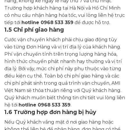
hàng, không kể ngày lễ hay thứ 7 và chủ nhật.
Trường hợp khách hàng tại Hà Nội và Hồ Chí Minh
có nhu cầu nhận hàng hỏa tốc, vui lòng liên hệ trực
tiếp tới
hotline 0968 533 359
để được hỗ trợ.
1.5 Chi phí giao hàng
Cước vận chuyển khách phải chịu giao động tùy
vào từng Đơn Hàng và vị trí địa lý của khách hàng.
Phí vận chuyển tính trên trọng lượng hàng hóa,
hình thức chuyển phát nhanh hay thường và vị trí
địa lý. Bởi vậy, mức chi phí này phụ thuộc vào từng
điều kiện cụ thể. Toàn bộ chi phí giao hàng và các
chi phí phát sinh trong quá trình vận chuyển, AMI
Việt Nam sẽ thỏa thuận riêng với Quý khách hàng.
Quý khách muốn biết thông tin chi tiết vui lòng liên
hệ tới
hotline 0968 533 359
.
1.6 Trường hợp đơn hàng bị hủy
Nếu Quý khách vắng mặt ở nơi giao hàng hoặc
không thể liên hệ để nhận hàng, đơn hàng có thể