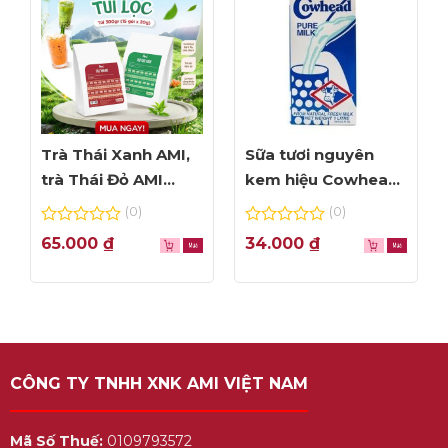
Trà Thái Xanh AMI,
Sữa tươi nguyên
Watermelon Sorbet
trà Thái Đỏ AMI
kem hiệu Cowhead
thơm ngon, túi lọc
– hộp 1L
(0)
(0)
tiện dụng
0
0
65.000
₫
34.000
₫
out
out
of
of
5
5
CÔNG TY TNHH XNK AMI VIỆT NAM
Mã Số Thuế:
0109793572