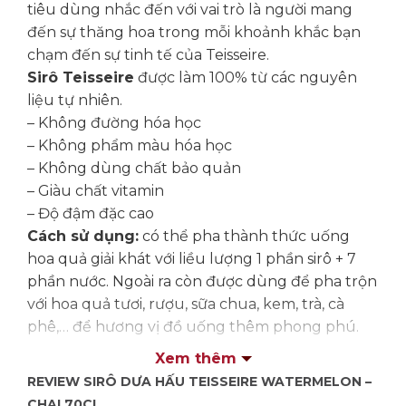
tiêu dùng nhắc đến với vai trò là người mang
đến sự thăng hoa trong mỗi khoảnh khắc bạn
chạm đến sự tinh tế của Teisseire.
Sirô Teisseire
được làm 100% từ các nguyên
liệu tự nhiên.
– Không đường hóa học
– Không phẩm màu hóa học
– Không dùng chất bảo quản
– Giàu chất vitamin
– Độ đậm đặc cao
Cách sử dụng:
có thể pha thành thức uống
hoa quả giải khát với liều lượng 1 phần sirô + 7
phần nước. Ngoài ra còn được dùng để pha trộn
với hoa quả tươi, rượu, sữa chua, kem, trà, cà
phê,… để hương vị đồ uống thêm phong phú.
Một số đồ uống sử dụng syrup Dưa hấu:
Xem thêm
REVIEW SIRÔ DƯA HẤU TEISSEIRE WATERMELON –
CHAI 70CL