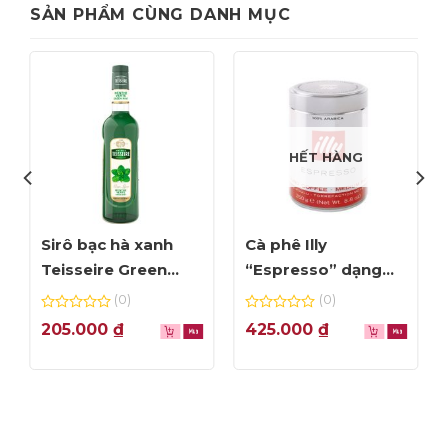
SẢN PHẨM CÙNG DANH MỤC
Refreshing Watermelon Mint Cocktail
HẾT HÀNG
Sirô bạc hà xanh
Cà phê Illy
Teisseire Green
“Espresso” dạng
Mint – chai 70cl
bột – hộp 250gr
(0)
(0)
0
0
205.000
₫
425.000
₫
out
out
of
of
5
5