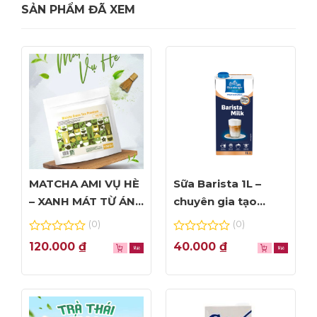
SẢN PHẨM ĐÃ XEM
Watermelon Agua Fresca
MATCHA AMI VỤ HÈ
Sữa Barista 1L –
– XANH MÁT TỪ ÁNH
chuyên gia tạo
NHÌN ĐẦU TIÊN
Foam đỉnh cao
(0)
(0)
0
0
120.000
₫
40.000
₫
out
out
of
of
5
5