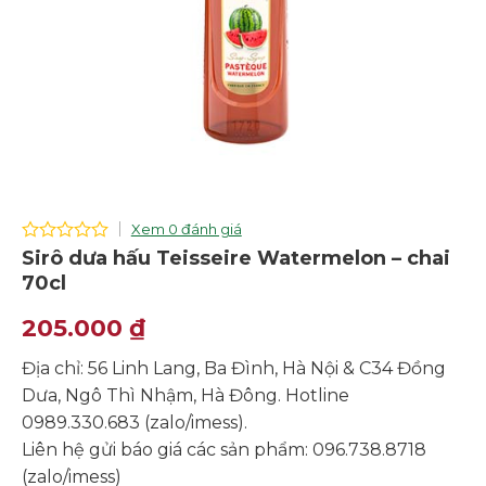
Xem 0 đánh giá
0
Sirô dưa hấu Teisseire Watermelon – chai
out
70cl
of
5
205.000
₫
Địa chỉ: 56 Linh Lang, Ba Đình, Hà Nội & C34 Đồng
Dưa, Ngô Thì Nhậm, Hà Đông. Hotline
0989.330.683 (zalo/imess).
Liên hệ gửi báo giá các sản phẩm: 096.738.8718
(zalo/imess)