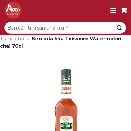
Bỏ
qua
nội
Tìm
dung
kiếm:
Trang chủ
»
Sirô dưa hấu Teisseire Watermelon –
chai 70cl