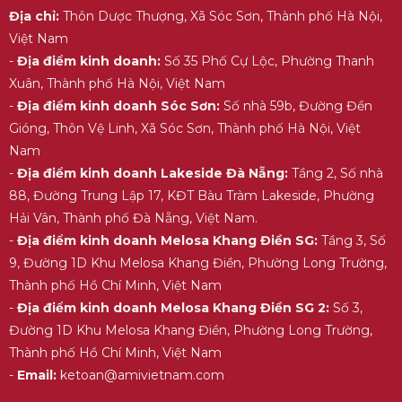
Địa chỉ:
Thôn Dược Thượng, Xã Sóc Sơn, Thành phố Hà Nội,
Việt Nam
Watermelon-lime cooler
-
Địa điểm kinh doanh:
Số 35 Phố Cự Lộc, Phường Thanh
Mời bạn tham khảo 1 số công thức pha chế đồ
Xuân, Thành phố Hà Nội, Việt Nam
uống với sirô Teisseire
TẠI ĐÂY
-
Địa điểm kinh doanh Sóc Sơn:
Số nhà 59b, Đường Đền
Gióng, Thôn Vệ Linh, Xã Sóc Sơn, Thành phố Hà Nội, Việt
Nam
-
Địa điểm kinh doanh Lakeside Đà Nẵng:
Tầng 2, Số nhà
88, Đường Trung Lập 17, KĐT Bàu Tràm Lakeside, Phường
Hải Vân, Thành phố Đà Nẵng, Việt Nam.
-
Địa điểm kinh doanh Melosa Khang Điền SG:
Tầng 3, Số
9, Đường 1D Khu Melosa Khang Điền, Phường Long Trường,
Thành phố Hồ Chí Minh, Việt Nam
-
Địa điểm kinh doanh Melosa Khang Điền SG 2:
Số 3,
Đường 1D Khu Melosa Khang Điền, Phường Long Trường,
Thành phố Hồ Chí Minh, Việt Nam
-
Email:
ketoan@amivietnam.com