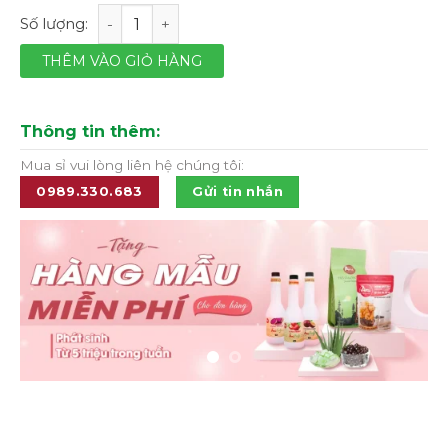
Sirô dưa hấu Teisseire Watermelon - chai 70cl số lượng
THÊM VÀO GIỎ HÀNG
Thông tin thêm:
Mua sỉ vui lòng liên hệ chúng tôi:
0989.330.683
Gửi tin nhắn