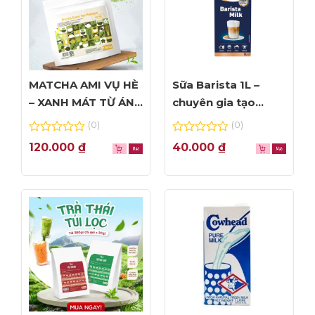
MATCHA AMI VỤ HÈ
Sữa Barista 1L –
– XANH MÁT TỪ ÁNH
chuyên gia tạo
NHÌN ĐẦU TIÊN
Foam đỉnh cao
(0)
(0)
0
0
120.000
₫
40.000
₫
out
out
of
of
5
5