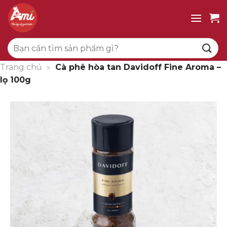
Bỏ
qua
nội
Tìm
dung
kiếm:
Trang chủ
»
Cà phê hòa tan Davidoff Fine Aroma –
lọ 100g