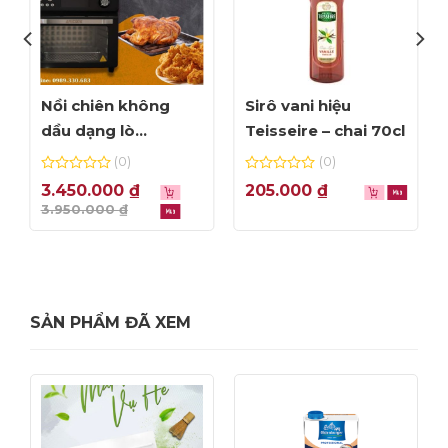
Nồi chiên không
Sirô vani hiệu
dầu dạng lò
Teisseire – chai 70cl
Amicook Air Fryer
(0)
(0)
Oven 24L – màu đen
0
0
3.450.000
₫
205.000
₫
out
out
3.950.000
₫
of
of
-12%
5
5
SẢN PHẨM ĐÃ XEM