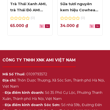
Trà Thái Xanh AMI,
Sữa tươi nguyên
trà Thái Đỏ AMI
kem hiệu Cowhead
thơm ngon, túi lọc
– hộp 1L
(0)
(0)
tiện dụng
0
0
65.000
₫
34.000
₫
out
out
of
of
5
5
CÔNG TY TNHH XNK AMI VIỆT NAM
Mã Số Thuế:
0109793572
Địa chỉ:
Thôn Dược Thượng, Xã Sóc Sơn, Thành phố Hà Nội,
Việt Nam
-
Địa điểm kinh doanh:
Số 35 Phố Cự Lộc, Phường Thanh
Xuân, Thành phố Hà Nội, Việt Nam
-
Địa điểm kinh doanh Sóc Sơn:
Số nhà 59b, Đường Đền