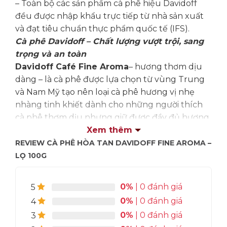
– Toàn bộ các sản phẩm cà phê hiệu Davidoff
đều được nhập khẩu trực tiếp từ nhà sản xuất
và đạt tiêu chuẩn thực phẩm quốc tế (IFS).
Cà phê Davidoff – Chất lượng vượt trội, sang
trọng và an toàn
Davidoff Café Fine Aroma
– hương thơm dịu
dàng – là cà phê được lựa chọn từ vùng Trung
và Nam Mỹ tạo nên loại cà phê hương vị nhẹ
nhàng tinh khiết dành cho những người thích
cà phê thơm dịu nhưng giữ được đầy đủ hương
vị.
Xem thêm
Cách pha:
Tráng nước sôi hâm nóng tách pha
REVIEW CÀ PHÊ HÒA TAN DAVIDOFF FINE AROMA –
cà phê, cho khoảng 2g cà phê/ tách 120ml. Nước
LỌ 100G
sôi khoảng 96 oC trở lên. Có thể dùng với sữa
đặc, sữa tươi tuỳ sở thích (1 lọ pha được khoảng
0%
| 0 đánh giá
5
50 tách cà phê)
0%
| 0 đánh giá
4
0%
| 0 đánh giá
3