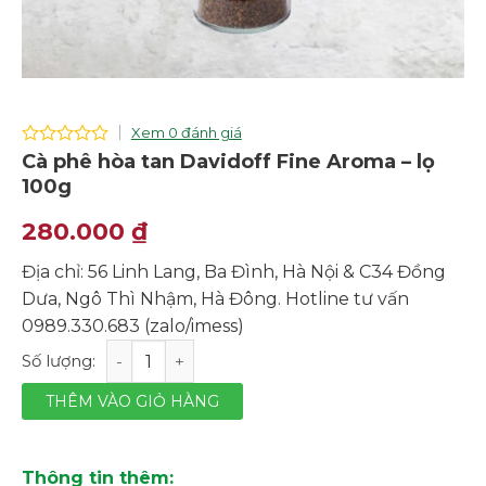
Xem 0 đánh giá
0
Cà phê hòa tan Davidoff Fine Aroma – lọ
out
100g
of
5
280.000
₫
Địa chỉ: 56 Linh Lang, Ba Đình, Hà Nội & C34 Đồng
Dưa, Ngô Thì Nhậm, Hà Đông. Hotline tư vấn
0989.330.683 (zalo/imess)
Cà phê hòa tan Davidoff Fine Aroma - lọ 100g số lượng
THÊM VÀO GIỎ HÀNG
Thông tin thêm: