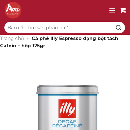
Bỏ
qua
nội
Tìm
dung
kiếm:
Trang chủ
»
Cà phê Illy Espresso dạng bột tách
Cafein – hộp 125gr