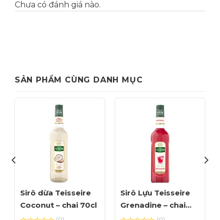
Chưa có đánh giá nào.
SẢN PHẨM CÙNG DANH MỤC
Sirô dừa Teisseire
Sirô Lựu Teisseire
Coconut – chai 70cl
Grenadine – chai
70cl
(0)
(0)