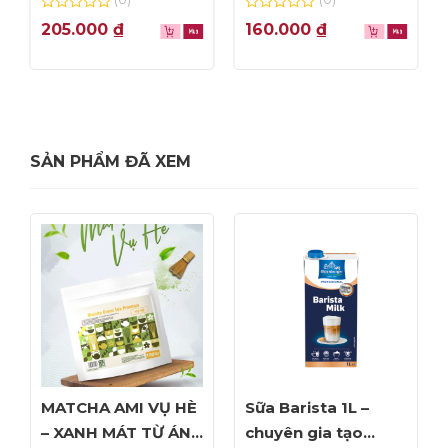
0
0
205.000
₫
160.000
₫
out
out
of
of
5
5
SẢN PHẨM ĐÃ XEM
MATCHA AMI VỤ HÈ
Sữa Barista 1L –
– XANH MÁT TỪ ÁNH
chuyên gia tạo