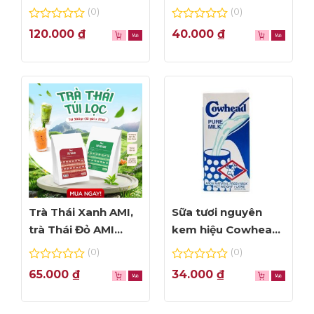
NHÌN ĐẦU TIÊN
Foam đỉnh cao
(0)
(0)
0
0
120.000
₫
40.000
₫
out
out
of
of
5
5
Trà Thái Xanh AMI,
Sữa tươi nguyên
trà Thái Đỏ AMI
kem hiệu Cowhead
thơm ngon, túi lọc
– hộp 1L
(0)
(0)
tiện dụng
0
0
65.000
₫
34.000
₫
out
out
of
of
5
5