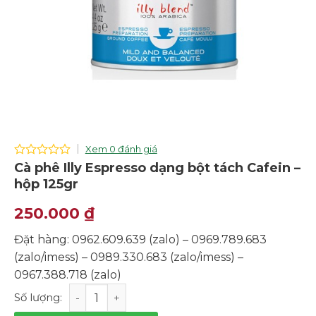
Xem 0 đánh giá
0
Cà phê Illy Espresso dạng bột tách Cafein –
out
hộp 125gr
of
5
250.000
₫
Đặt hàng: 0962.609.639 (zalo) – 0969.789.683
(zalo/imess) – 0989.330.683 (zalo/imess) –
0967.388.718 (zalo)
Cà phê Illy Espresso dạng bột tách Cafein - hộp 125gr s