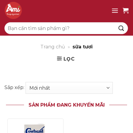
Bỏ
qua
nội
Tìm
dung
kiếm:
Trang chủ
»
sữa tươi
LỌC
Sắp xếp:
SẢN PHẨM ĐANG KHUYẾN MÃI