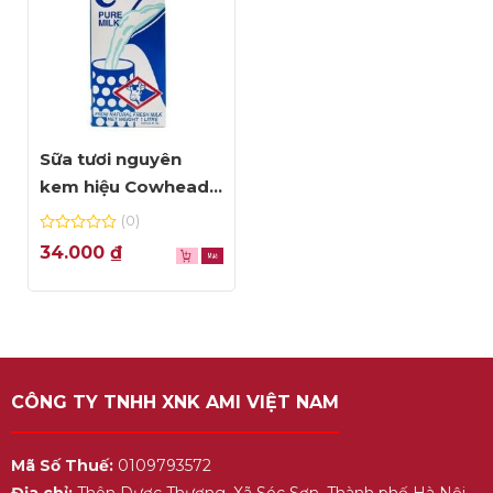
Sữa tươi nguyên
kem hiệu Cowhead –
hộp 1L
(0)
0
34.000
₫
out
of
5
CÔNG TY TNHH XNK AMI VIỆT NAM
Mã Số Thuế:
0109793572
Địa chỉ:
Thôn Dược Thượng, Xã Sóc Sơn, Thành phố Hà Nội,