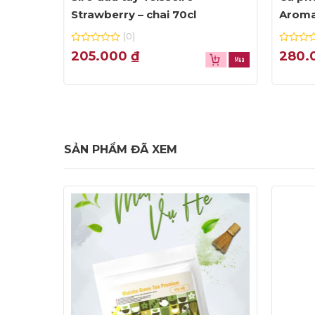
Strawberry – chai 70cl
Aroma
(0)
0
0
205.000
₫
280.
out
out
of
of
5
5
SẢN PHẨM ĐÃ XEM