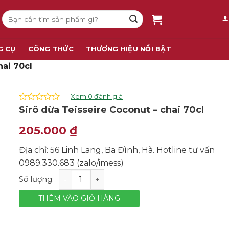
Tìm
kiếm:
G CỤ
CÔNG THỨC
THƯƠNG HIỆU NỔI BẬT
hai 70cl
Xem 0 đánh giá
0
Sirô dừa Teisseire Coconut – chai 70cl
out
of
205.000
₫
5
Địa chỉ: 56 Linh Lang, Ba Đình, Hà. Hotline tư vấn
0989.330.683 (zalo/imess)
Sirô dừa Teisseire Coconut - chai 70cl số lượng
THÊM VÀO GIỎ HÀNG