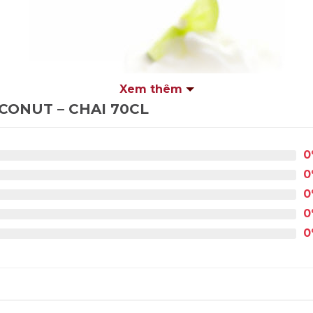
Xem thêm
CONUT – CHAI 70CL
0
0
0
0
0