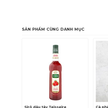
SẢN PHẨM CÙNG DANH MỤC
– chai
Sirô dâu tây Teisseire
Cà phê