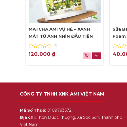
MATCHA AMI VỤ HÈ – XANH
Sữa Ba
MÁT TỪ ÁNH NHÌN ĐẦU TIÊN
Foam 
(0)
0
0
120.000
₫
40.
out
out
of
of
5
5
CÔNG TY TNHH XNK AMI VIỆT NAM
Mã Số Thuế:
0109793572
Địa chỉ:
Thôn Dược Thượng, Xã Sóc Sơn, Thành phố H
Việt Nam