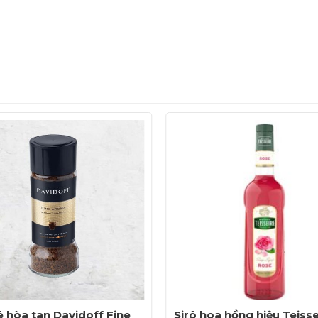
Coconut Margarita
 hòa tan Davidoff Fine
Sirô hoa hồng hiệu Teisse