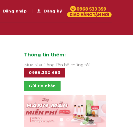
Đăng nhập
Đăng ký
Thông tin thêm:
Mua sỉ vui lòng liên hệ chúng tôi:
0989.330.683
Gửi tin nhắn