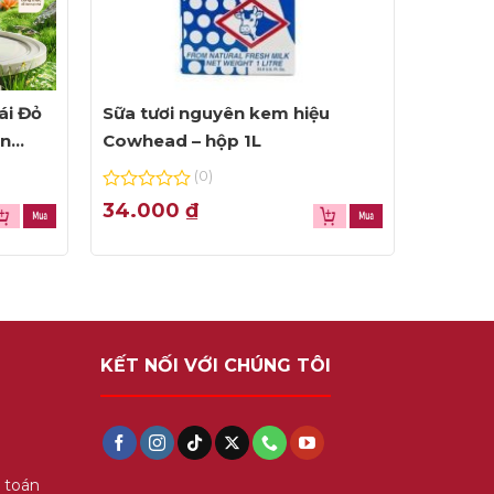
ái Đỏ
Sữa tươi nguyên kem hiệu
ện
Cowhead – hộp 1L
(0)
0
34.000
₫
out
of
5
KẾT NỐI VỚI CHÚNG TÔI
 toán