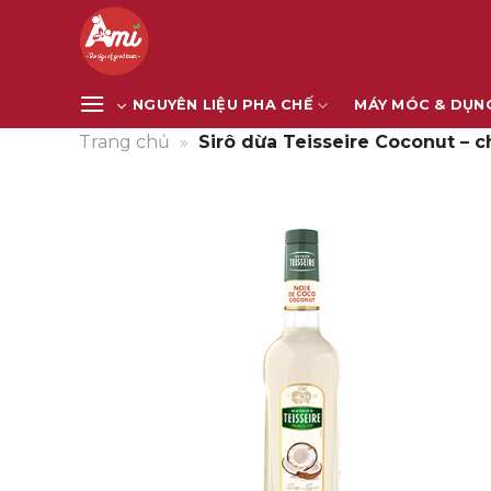
Bỏ
qua
nội
dung
NGUYÊN LIỆU PHA CHẾ
MÁY MÓC & DỤN
Trang chủ
»
Sirô dừa Teisseire Coconut – c