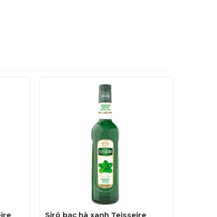
ire
Sirô bạc hà xanh Teisseire
Sirô ch