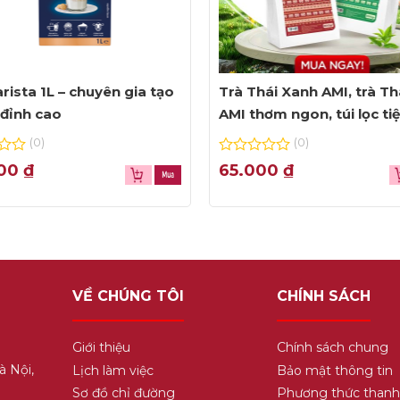
rista 1L – chuyên gia tạo
Trà Thái Xanh AMI, trà Th
đỉnh cao
AMI thơm ngon, túi lọc ti
dụng
(0)
(0)
0
000
₫
65.000
₫
out
of
5
VỀ CHÚNG TÔI
CHÍNH SÁCH
Coconut Lime Coolers
Giới thiệu
Chính sách chung
à Nội,
Lịch làm việc
Bảo mật thông tin
Sơ đồ chỉ đường
Phương thức thanh