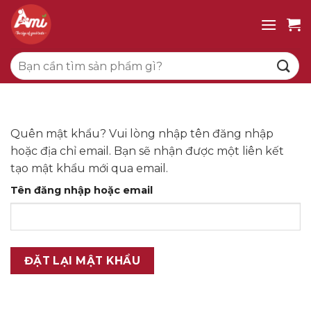
Bỏ
qua
nội
Tìm
dung
kiếm:
Quên mật khẩu? Vui lòng nhập tên đăng nhập
hoặc địa chỉ email. Bạn sẽ nhận được một liên kết
tạo mật khẩu mới qua email.
Bắt
Tên đăng nhập hoặc email
buộc
ĐẶT LẠI MẬT KHẨU