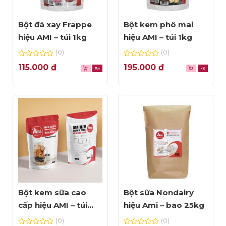
Bột đá xay Frappe
Bột kem phô mai
hiệu AMI – túi 1kg
hiệu AMI – túi 1kg
(0)
(0)
0
0
115.000
₫
195.000
₫
out
out
of
of
5
5
Bột kem sữa cao
Bột sữa Nondairy
cấp hiệu AMI – túi
hiệu Ami – bao 25kg
1kg
(0)
(0)