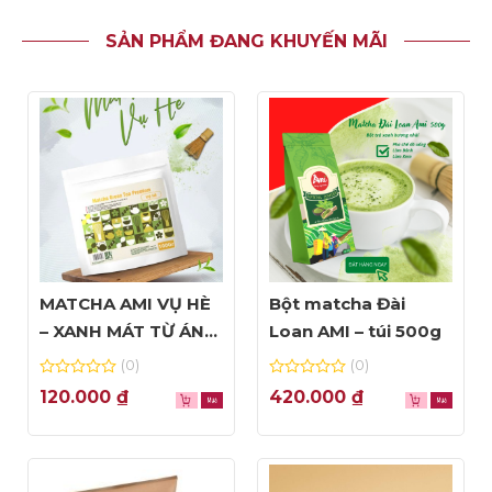
SẢN PHẨM ĐANG KHUYẾN MÃI
MATCHA AMI VỤ HÈ
Bột matcha Đài
– XANH MÁT TỪ ÁNH
Loan AMI – túi 500g
NHÌN ĐẦU TIÊN
(0)
(0)
0
0
120.000
₫
420.000
₫
out
out
of
of
5
5