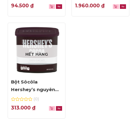
0
0
94.500
₫
1.960.000
₫
out
out
of
of
5
5
HẾT HÀNG
Bột Sôcôla
Hershey’s nguyên
chất 100% Cacao –
(0)
hộp 453g
0
313.000
₫
out
of
5