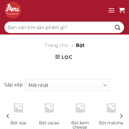
Bỏ
qua
nội
Tìm
dung
kiếm:
Trang chủ
»
Bột
LỌC
Sắp xếp:
Bột sữa
Bột cacao
Bột kem
Bột matcha
cheese