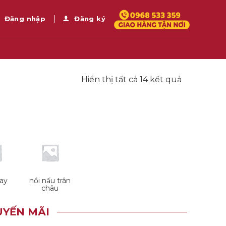
Đăng nhập
Đăng ký
Được
Hiển thị tất cả 14 kết quả
sắp
xếp
theo
mới
nhất
ay
nồi nấu trân
châu
YẾN MÃI