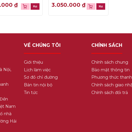
0
0.000
₫
3.050.000
₫
out
of
5
VỀ CHÚNG TÔI
CHÍNH SÁCH
Giới thiệu
Chính sách chung
à Nội,
Lịch làm việc
Bảo mật thông tin
Sơ đồ chỉ đường
Phương thức thanh
hanh
Bản tin nội bộ
Chính sách giao nh
Tin tức
Chính sách đổi trả
 Đền
Việt Nam
Số nhà
ường Hải