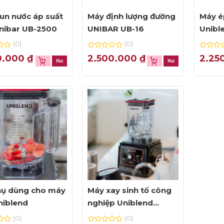
un nước áp suất
Máy định lượng đường
Máy é
nibar UB-2500
UNIBAR UB-16
Unibl
suất 
(0)
(0)
0
0
0.000
₫
2.500.000
₫
2.25
out
out
of
of
5
5
hụ dùng cho máy
Máy xay sinh tố công
niblend
nghiệp Uniblend
UB712
(0)
(0)