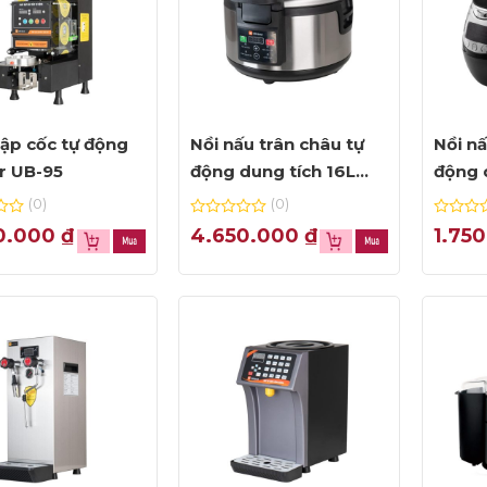
ập cốc tự động
Nồi nấu trân châu tự
Nồi nấ
r UB-95
động dung tích 16L
động 
Unibar UBN16L
Uniba
(0)
(0)
0
0
0.000
₫
4.650.000
₫
1.75
out
out
of
of
5
5