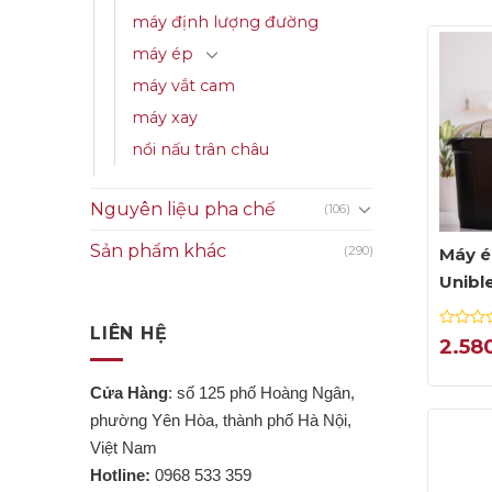
máy định lượng đường
máy ép
máy vắt cam
máy xay
nồi nấu trân châu
Nguyên liệu pha chế
(106)
Sản phẩm khác
(290)
Máy é
Unibl
LIÊN HỆ
0
2.58
out
of
Cửa Hàng
: số 125 phố Hoàng Ngân,
5
phường Yên Hòa, thành phố Hà Nội,
Việt Nam
Hotline:
0968 533 359