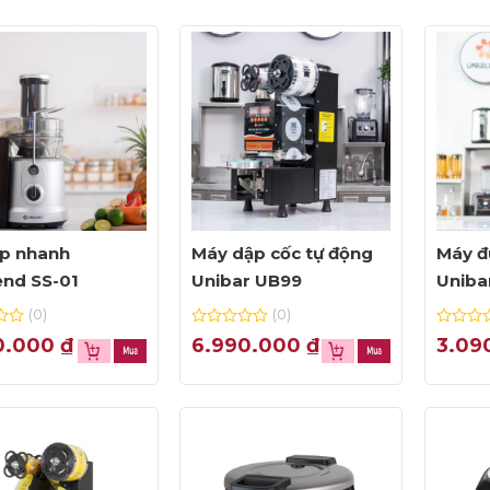
p nhanh
Máy dập cốc tự động
Máy đ
end SS-01
Unibar UB99
Uniba
(0)
(0)
0
0
0.000
₫
6.990.000
₫
3.09
out
out
of
of
5
5