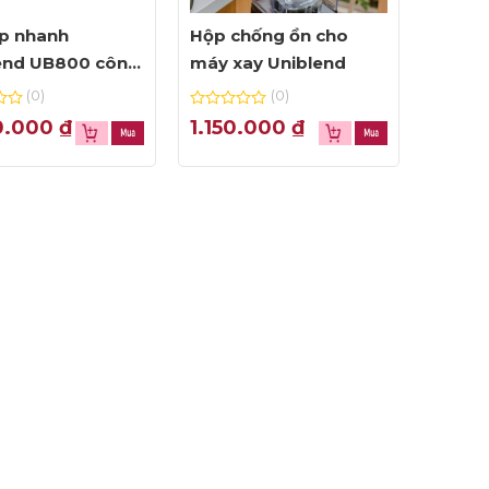
p nhanh
Hộp chống ồn cho
end UB800 công
máy xay Uniblend
800W
(0)
(0)
0
0.000
₫
1.150.000
₫
out
of
5