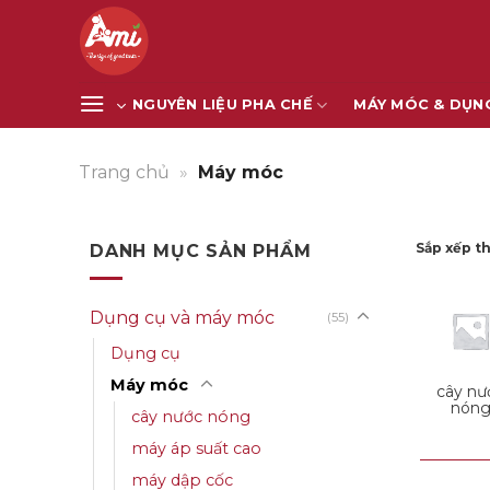
Bỏ
qua
nội
dung
NGUYÊN LIỆU PHA CHẾ
MÁY MÓC & DỤN
Trang chủ
»
Máy móc
Sắp xếp t
DANH MỤC SẢN PHẨM
Dụng cụ và máy móc
(55)
Dụng cụ
Máy móc
cây nư
nón
cây nước nóng
máy áp suất cao
máy dập cốc