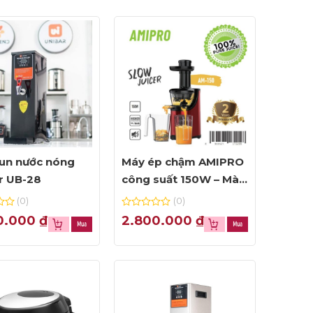
un nước nóng
Máy ép chậm AMIPRO
r UB-28
công suất 150W – Màu
đỏ
(0)
(0)
0
0.000
₫
2.800.000
₫
out
of
5