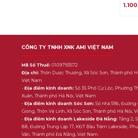
0
1.10
out
of
5
CÔNG TY TNHH XNK AMI VIỆT NAM
Mã Số Thuế:
0109793572
Địa chỉ:
Thôn Dược Thượng, Xã Sóc Sơn, Thành phố H
Việt Nam
-
Địa điểm kinh doanh:
Số 35 Phố Cự Lộc, Phường T
Xuân, Thành phố Hà Nội, Việt Nam
-
Địa điểm kinh doanh Sóc Sơn:
Số nhà 59b, Đường
Gióng, Thôn Vệ Linh, Xã Sóc Sơn, Thành phố Hà Nội, 
-
Địa điểm kinh doanh Lakeside Đà Nẵng:
Tầng 2, 
88, Đường Trung Lập 17, KĐT Bàu Tràm Lakeside, Ph
Vân, Thành phố Đà Nẵng, Việt Nam.