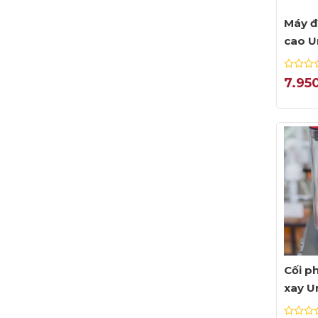
Máy đ
cao U
0
7.95
out
of
5
Cối p
xay U