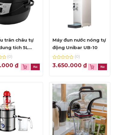
u trân châu tự
Máy đun nước nóng tự
dung tích 5L
động Unibar UB-10
r UBN5L
(0)
(0)
0
0.000
₫
3.650.000
₫
out
of
5