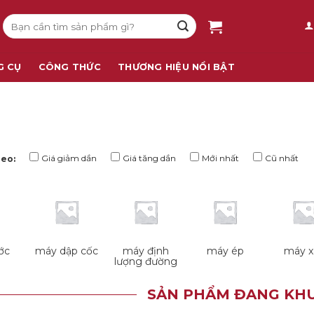
Tìm
kiếm:
G CỤ
CÔNG THỨC
THƯƠNG HIỆU NỔI BẬT
Giá giảm dần
Giá tăng dần
Mới nhất
Cũ nhất
heo:
ớc
máy dập cốc
máy định
máy ép
máy x
g
lượng đường
SẢN PHẨM ĐANG KHU