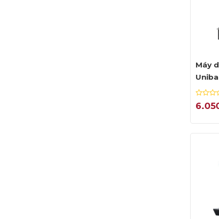
Máy d
Uniba
0
6.05
out
of
5