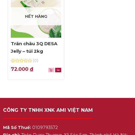
HẾT HÀNG
Trân châu 3Q DESA
Jelly – túi 2kg
(0)
0
72.000
₫
out
of
5
CÔNG TY TNHH XNK AMI VIỆT NAM
Mã Số Thuế:
0109793572
Địa chỉ:
Thôn Dược Thượng, Xã Sóc Sơn, Thành phố Hà Nội,