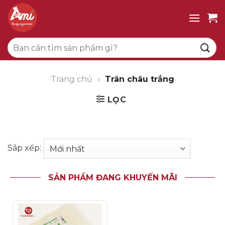
Bỏ
qua
nội
Tìm
dung
kiếm:
Trang chủ
»
Trân châu trắng
LỌC
Sắp xếp:
SẢN PHẨM ĐANG KHUYẾN MÃI