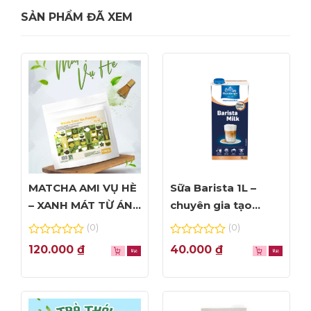
SẢN PHẨM ĐÃ XEM
MATCHA AMI VỤ HÈ
Sữa Barista 1L –
– XANH MÁT TỪ ÁNH
chuyên gia tạo
NHÌN ĐẦU TIÊN
Foam đỉnh cao
(0)
(0)
0
0
120.000
₫
40.000
₫
out
out
of
of
5
5