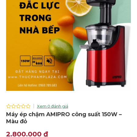
Xem 0 đánh giá
0
Máy ép chậm AMIPRO công suất 150W –
out
Màu đỏ
of
5
2.800.000
₫