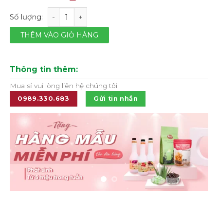
Máy ép chậm AMIPRO công suất 150W - Màu đỏ số lượ
THÊM VÀO GIỎ HÀNG
Thông tin thêm:
Mua sỉ vui lòng liên hệ chúng tôi:
0989.330.683
Gửi tin nhắn