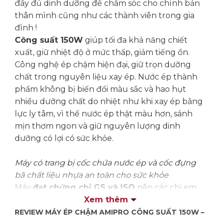
đầy đủ dinh dưỡng để chăm sóc cho chính bản
thân mình cũng như các thành viên trong gia
đình !
Công suất 150W
giúp tối đa khả năng chiết
xuất, giữ nhiệt độ ở mức thấp, giảm tiếng ồn.
Công nghệ ép chậm hiện đại, giữ trọn dưỡng
chất trong nguyên liệu xay ép. Nước ép thành
phẩm không bị biến đổi màu sắc và hao hụt
nhiều dưỡng chất do nhiệt như khi xay ép bằng
lực ly tâm, vì thế nước ép thật màu hơn, sánh
mịn thơm ngon và giữ nguyên lượng dinh
dưỡng có lợi có sức khỏe.
Máy có trang bị cốc chứa nước ép và cốc đựng
bã chất liệu nhựa an toàn cho sức khỏe
Máy
đạt chứng chỉ GS và ISO
nên các chị em
hoàn toàn yên tâm để sử dụng nhé !
Xem thêm
Máy được bảo hành: 2 năm
REVIEW MÁY ÉP CHẬM AMIPRO CÔNG SUẤT 150W –