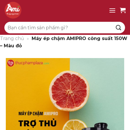
Bỏ
qua
nội
Tìm
dung
kiếm:
Trang chủ
»
Máy ép chậm AMIPRO công suất 150W
– Màu đỏ