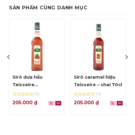
SẢN PHẨM CÙNG DANH MỤC
Sirô dưa hấu
Sirô caramel hiệu
Teisseire
Teisseire – chai 70cl
Watermelon – chai
(0)
(0)
70cl
0
0
205.000
₫
205.000
₫
out
out
of
of
5
5