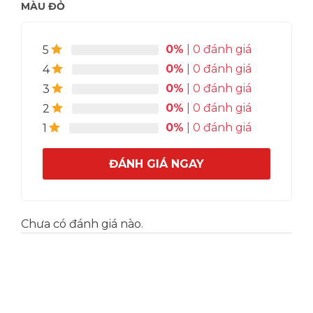
Hotline tư vấn, đặt hàng: 0989.330.683
MÀU ĐỎ
0%
| 0 đánh giá
5
0%
| 0 đánh giá
4
0%
| 0 đánh giá
3
0%
| 0 đánh giá
2
0%
| 0 đánh giá
1
ĐÁNH GIÁ NGAY
Chưa có đánh giá nào.