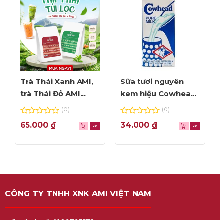
Trà Thái Xanh AMI,
Sữa tươi nguyên
trà Thái Đỏ AMI
kem hiệu Cowhead
thơm ngon, túi lọc
– hộp 1L
(0)
(0)
tiện dụng
0
0
65.000
₫
34.000
₫
out
out
of
of
5
5
CÔNG TY TNHH XNK AMI VIỆT NAM