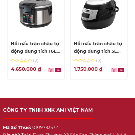
Nồi nấu trân châu tự
Nồi nấu trân châu tự
động dung tích 16L
động dung tích 5L
Unibar UBN16L
Unibar UBN5L
(0)
(0)
0
0
4.650.000
₫
1.750.000
₫
out
out
of
of
5
5
CÔNG TY TNHH XNK AMI VIỆT NAM
Mã Số Thuế:
0109793572
Địa chỉ:
Thôn Dược Thượng, Xã Sóc Sơn, Thành phố Hà Nội,