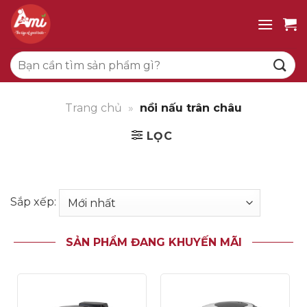
Bỏ
qua
nội
Tìm
dung
kiếm:
Trang chủ
»
nồi nấu trân châu
LỌC
Sắp xếp:
SẢN PHẨM ĐANG KHUYẾN MÃI