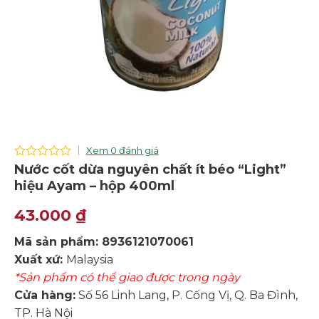
Xem 0 đánh giá
0
Nước cốt dừa nguyên chất ít béo “Light”
out
hiệu Ayam – hộp 400ml
of
5
43.000
₫
Mã sản phẩm: 8936121070061
Xuất xứ:
Malaysia
*Sản phẩm có thể giao được trong ngày
Cửa hàng:
Số 56 Linh Lang, P. Cống Vị, Q. Ba Đình,
TP. Hà Nội