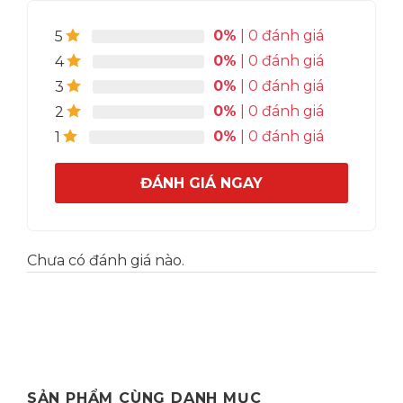
virus và kháng khuẩn.
Hơn thế nữa Dừa còn có thể sử dụng như là một
0%
| 0 đánh giá
5
thực phẩm khỏe mạnh để giảm cân, với liều
0%
| 0 đánh giá
4
lượng vừa phải.
0%
| 0 đánh giá
3
Liên hệ để có giá tốt. Địa chỉ: 56 Linh Lang,
0%
| 0 đánh giá
2
Ba Đình, Hà Nội. Hotline tư vấn 0989.330.683
0%
| 0 đánh giá
1
(zalo/imess)
ĐÁNH GIÁ NGAY
Chưa có đánh giá nào.
SẢN PHẨM CÙNG DANH MỤC