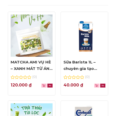
MATCHA AMI VỤ HÈ
Sữa Barista 1L –
– XANH MÁT TỪ ÁNH
chuyên gia tạo
NHÌN ĐẦU TIÊN
Foam đỉnh cao
(0)
(0)
0
0
120.000
₫
40.000
₫
out
out
of
of
5
5