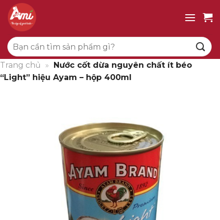
Bỏ
qua
nội
Tìm
dung
kiếm:
Trang chủ
»
Nước cốt dừa nguyên chất ít béo
“Light” hiệu Ayam – hộp 400ml