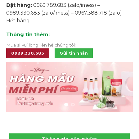
Đặt hàng:
0969.789.683 (zalo/imess) –
0989.330.683 (zalo/imess) – 0967.388.718 (zalo)
Hết hàng
Thông tin thêm:
Mua sỉ vui lòng liên hệ chúng tôi:
0989.330.683
Gửi tin nhắn