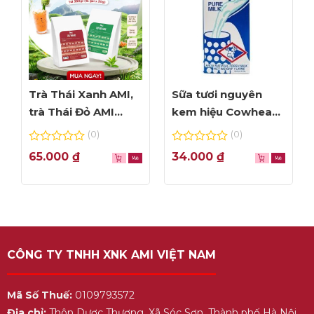
Trà Thái Xanh AMI,
Sữa tươi nguyên
trà Thái Đỏ AMI
kem hiệu Cowhead
thơm ngon, túi lọc
– hộp 1L
(0)
(0)
tiện dụng
0
0
65.000
₫
34.000
₫
out
out
of
of
5
5
CÔNG TY TNHH XNK AMI VIỆT NAM
Mã Số Thuế:
0109793572
Địa chỉ:
Thôn Dược Thượng, Xã Sóc Sơn, Thành phố Hà Nội,