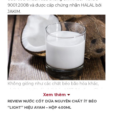
9001:2008 và được cấp chứng nhận HALAL bởi
JAKIM.
Không giống như các chất béo bão hòa khác,
chất béo từ dừa là chất béo MCT (Medium Chain
Xem thêm
Fatty Acid) có thể hòa tan và giúp cơ thể hấp
REVIEW NƯỚC CỐT DỪA NGUYÊN CHẤT ÍT BÉO
thu dễ dàng. Dừa còn là một trong các thực
“LIGHT” HIỆU AYAM – HỘP 400ML
phẩm giàu Axit Lauric nhất, có chức năng chống