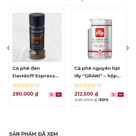
Giảm giá!
Cà phê đen
Cà phê nguyên hạt
Davidoff Espresso
Illy “GRANI” – hộp
57 – lọ 100g
250g (date Tháng
(0)
(0)
8/2023)
0
0
280.000
₫
212.500
₫
out
out
425.000
₫
-50%
of
of
5
5
SẢN PHẨM ĐÃ XEM