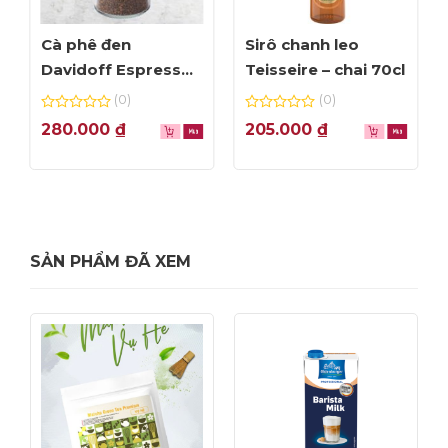
Cà phê đen
Sirô chanh leo
Davidoff Espresso
Teisseire – chai 70cl
57 – lọ 100g
(0)
(0)
0
0
280.000
₫
205.000
₫
out
out
of
of
5
5
SẢN PHẨM ĐÃ XEM