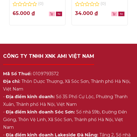
thơm ngon, túi lọc
– hộp 1L
(0)
(0)
tiện dụng
0
0
65.000
₫
34.000
₫
out
out
of
of
5
5
CÔNG TY TNHH XNK AMI VIỆT NAM
Mã Số Thuế:
0109793572
Địa chỉ:
Thôn Dược Thượng, Xã Sóc Sơn, Thành phố Hà Nội,
Việt Nam
-
Địa điểm kinh doanh:
Số 35 Phố Cự Lộc, Phường Thanh
Xuân, Thành phố Hà Nội, Việt Nam
-
Địa điểm kinh doanh Sóc Sơn:
Số nhà 59b, Đường Đền
Gióng, Thôn Vệ Linh, Xã Sóc Sơn, Thành phố Hà Nội, Việt
Nam
-
Địa điểm kinh doanh Lakeside Đà Nẵng:
Tầng 2, Số nhà