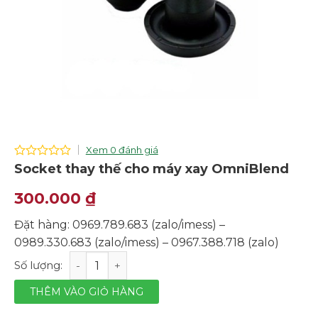
Xem 0 đánh giá
0
Socket thay thế cho máy xay OmniBlend
out
of
300.000
₫
5
Đặt hàng: 0969.789.683 (zalo/imess) –
0989.330.683 (zalo/imess) – 0967.388.718 (zalo)
Socket thay thế cho máy xay OmniBlend số lượng
THÊM VÀO GIỎ HÀNG