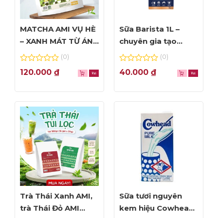
MATCHA AMI VỤ HÈ
Sữa Barista 1L –
– XANH MÁT TỪ ÁNH
chuyên gia tạo
NHÌN ĐẦU TIÊN
Foam đỉnh cao
(0)
(0)
0
0
120.000
₫
40.000
₫
out
out
of
of
5
5
Trà Thái Xanh AMI,
Sữa tươi nguyên
trà Thái Đỏ AMI
kem hiệu Cowhead