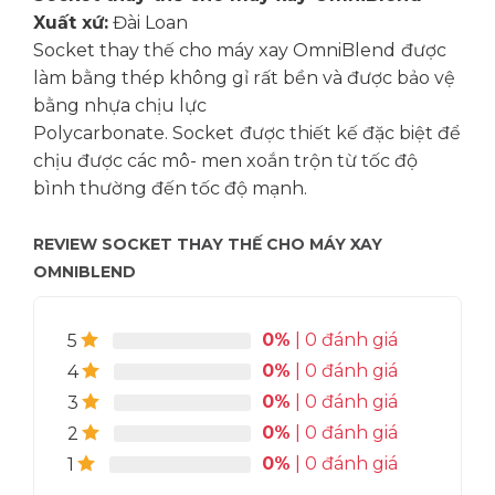
Xuất xứ:
Đài Loan
Socket thay thế cho máy xay OmniBlend
được
làm bằng thép không gỉ rất bền và được bảo vệ
bằng nhựa chịu lực
Polycarbonate. Socket
được thiết kế đặc biệt để
chịu được các mô- men xoắn trộn từ tốc độ
bình thường đến tốc độ mạnh.
REVIEW SOCKET THAY THẾ CHO MÁY XAY
OMNIBLEND
0%
| 0 đánh giá
5
0%
| 0 đánh giá
4
0%
| 0 đánh giá
3
0%
| 0 đánh giá
2
0%
| 0 đánh giá
1