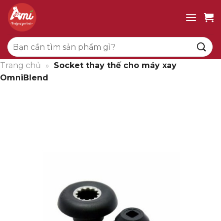
Bỏ
qua
nội
Tìm
dung
kiếm:
Trang chủ
»
Socket thay thế cho máy xay
OmniBlend