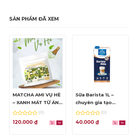
SẢN PHẨM ĐÃ XEM
MATCHA AMI VỤ HÈ
Sữa Barista 1L –
– XANH MÁT TỪ ÁNH
chuyên gia tạo
NHÌN ĐẦU TIÊN
Foam đỉnh cao
(0)
(0)
0
0
120.000
₫
40.000
₫
out
out
of
of
5
5