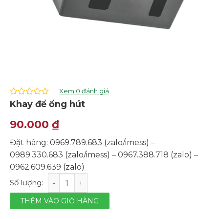
Xem 0 đánh giá
0
Khay để ổng hút
out
of
90.000
₫
5
Đặt hàng: 0969.789.683 (zalo/imess) –
0989.330.683 (zalo/imess) – 0967.388.718 (zalo) –
0962.609.639 (zalo)
Khay để ổng hút số lượng
THÊM VÀO GIỎ HÀNG