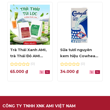
Trà Thái Xanh AMI,
Sữa tươi nguyên
trà Thái Đỏ AMI
kem hiệu Cowhead
thơm ngon, túi lọc
– hộp 1L
(0)
(0)
tiện dụng
0
0
65.000
₫
34.000
₫
out
out
of
of
5
5
CÔNG TY TNHH XNK AMI VIỆT NAM