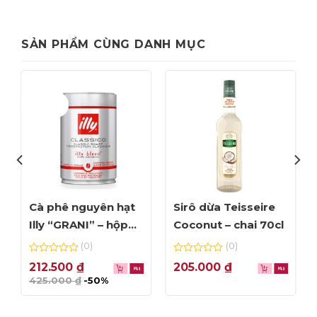
SẢN PHẨM CÙNG DANH MỤC
Giảm giá!
Cà phê nguyên hạt
Sirô dừa Teisseire
Illy “GRANI” – hộp
Coconut – chai 70cl
250g (date Tháng
(0)
(0)
8/2023)
0
0
212.500
₫
205.000
₫
out
out
425.000
₫
-50%
of
of
5
5