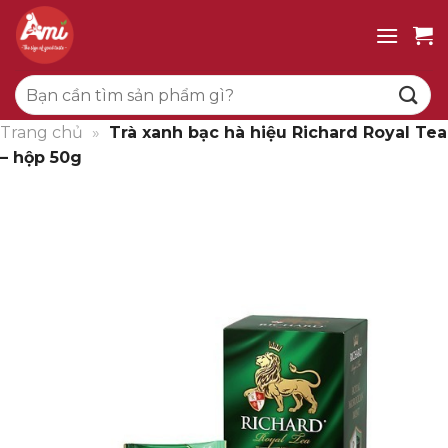
Bỏ
qua
nội
Tìm
dung
kiếm:
Trang chủ
»
Trà xanh bạc hà hiệu Richard Royal Tea
– hộp 50g