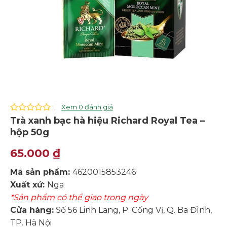
Xem 0 đánh giá
0
Trà xanh bạc hà hiệu Richard Royal Tea –
out
hộp 50g
of
5
65.000
₫
Mã sản phẩm:
4620015853246
Xuất xứ:
Nga
*Sản phẩm có thể giao trong ngày
Cửa hàng:
Số 56 Linh Lang, P. Cống Vị, Q. Ba Đình,
TP. Hà Nội