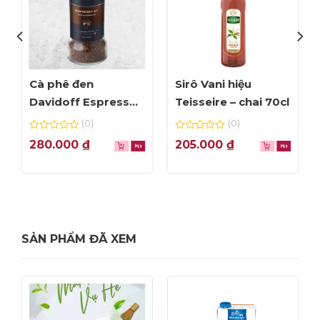
Cà phê đen
Sirô Vani hiệu
Davidoff Espresso
Teisseire – chai 70cl
57 – lọ 100g
(0)
(0)
0
0
280.000
₫
205.000
₫
out
out
of
of
5
5
SẢN PHẨM ĐÃ XEM