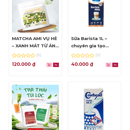
MATCHA AMI VỤ HÈ
Sữa Barista 1L –
– XANH MÁT TỪ ÁNH
chuyên gia tạo
NHÌN ĐẦU TIÊN
Foam đỉnh cao
(0)
(0)
0
0
120.000
₫
40.000
₫
out
out
of
of
5
5