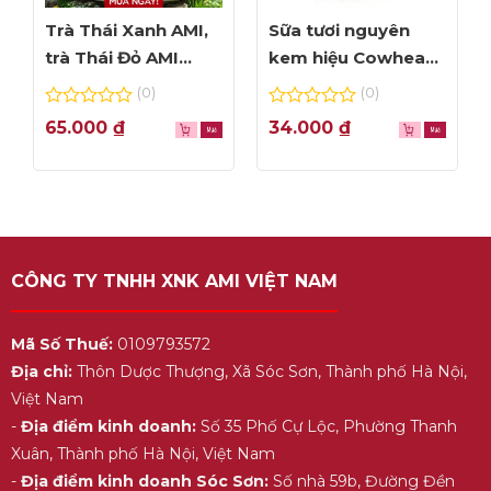
Trà Thái Xanh AMI,
Sữa tươi nguyên
trà Thái Đỏ AMI
kem hiệu Cowhead
thơm ngon, túi lọc
– hộp 1L
(0)
(0)
tiện dụng
0
0
65.000
₫
34.000
₫
out
out
of
of
5
5
CÔNG TY TNHH XNK AMI VIỆT NAM
Mã Số Thuế:
0109793572
Địa chỉ:
Thôn Dược Thượng, Xã Sóc Sơn, Thành phố Hà Nội,
Việt Nam
-
Địa điểm kinh doanh:
Số 35 Phố Cự Lộc, Phường Thanh
Xuân, Thành phố Hà Nội, Việt Nam
-
Địa điểm kinh doanh Sóc Sơn:
Số nhà 59b, Đường Đền