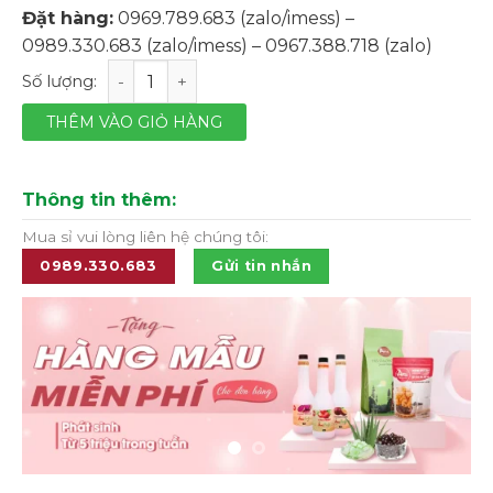
Đặt hàng:
0969.789.683 (zalo/imess) –
0989.330.683 (zalo/imess) – 0967.388.718 (zalo)
Trà xanh bạc hà hiệu Richard Royal Tea - hộp 50g số lư
THÊM VÀO GIỎ HÀNG
Thông tin thêm:
Mua sỉ vui lòng liên hệ chúng tôi:
0989.330.683
Gửi tin nhắn