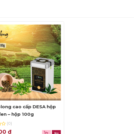
olong cao cấp DESA hộp
đen – hộp 100g
(0)
000
₫