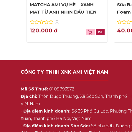
MATCHA AMI VỤ HÈ – XANH
Sữa Ba
MÁT TỪ ÁNH NHÌN ĐẦU TIÊN
Foam 
(0)
0
0
120.000
₫
40.
out
out
of
of
5
5
CÔNG TY TNHH XNK AMI VIỆT NAM
Mã Số Thuế:
0109793572
Địa chỉ:
Thôn Dược Thượng, Xã Sóc Sơn, Thành phố H
Việt Nam
-
Địa điểm kinh doanh:
Số 35 Phố Cự Lộc, Phường T
Xuân, Thành phố Hà Nội, Việt Nam
-
Địa điểm kinh doanh Sóc Sơn:
Số nhà 59b, Đường