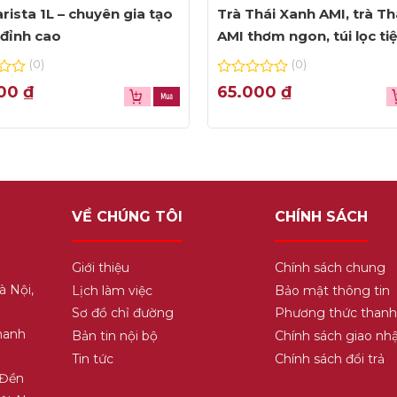
rista 1L – chuyên gia tạo
Trà Thái Xanh AMI, trà Th
đỉnh cao
AMI thơm ngon, túi lọc ti
dụng
(0)
(0)
0
000
₫
65.000
₫
out
of
5
VỀ CHÚNG TÔI
CHÍNH SÁCH
Giới thiệu
Chính sách chung
à Nội,
Lịch làm việc
Bảo mật thông tin
Sơ đồ chỉ đường
Phương thức thanh
hanh
Bản tin nội bộ
Chính sách giao nh
Tin tức
Chính sách đổi trả
 Đền