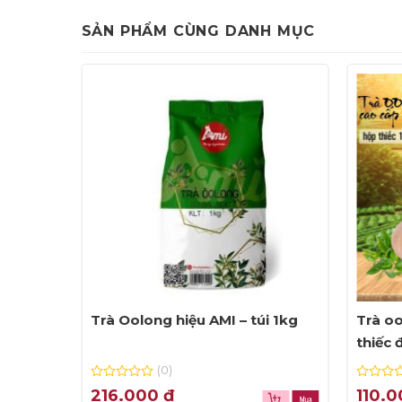
SẢN PHẨM CÙNG DANH MỤC
Trà Oolong hiệu AMI – túi 1kg
Trà o
thiếc 
(0)
0
0
216.000
₫
110.