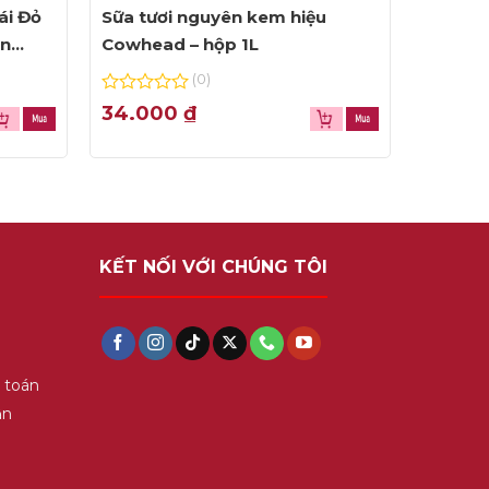
ái Đỏ
Sữa tươi nguyên kem hiệu
ện
Cowhead – hộp 1L
(0)
0
34.000
₫
out
of
5
KẾT NỐI VỚI CHÚNG TÔI
 toán
ận