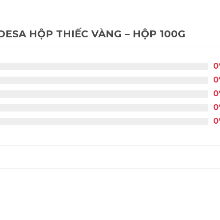
ESA HỘP THIẾC VÀNG – HỘP 100G
0
0
0
0
0