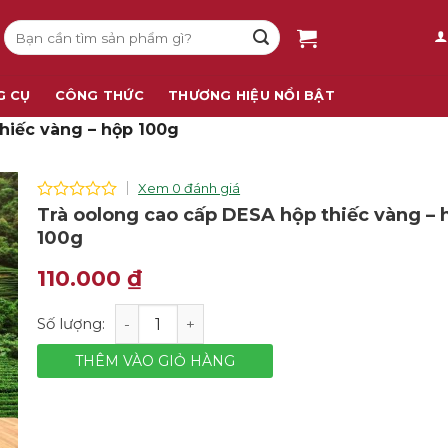
Tìm
kiếm:
G CỤ
CÔNG THỨC
THƯƠNG HIỆU NỔI BẬT
hiếc vàng – hộp 100g
Xem 0 đánh giá
0
Trà oolong cao cấp DESA hộp thiếc vàng – 
out
100g
of
5
110.000
₫
Trà oolong cao cấp DESA hộp thiếc vàng - hộp 100g s
THÊM VÀO GIỎ HÀNG