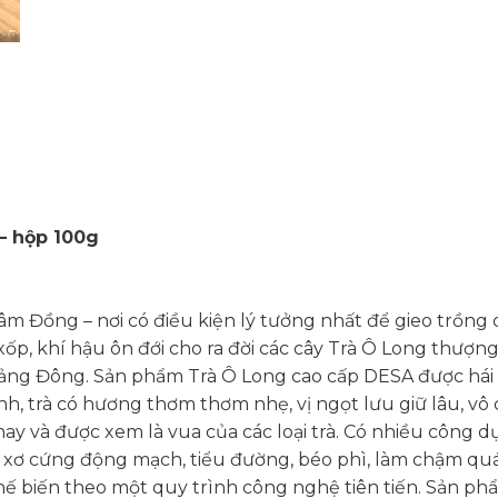
– hộp 100g
âm Đồng – nơi có điều kiện lý tưởng nhất để gieo trồng 
xốp, khí hậu ôn đới cho ra đời các cây Trà Ô Long thượ
Quảng Đông. Sản phẩm Trà Ô Long cao cấp DESA được hái
nh, trà có hương thơm thơm nhẹ, vị ngọt lưu giữ lâu, v
ay và được xem là vua của các loại trà. Có nhiều công 
 xơ cứng động mạch, tiểu đường, béo phì, làm chậm quá
 biến theo một quy trình công nghệ tiên tiến. Sản phẩ