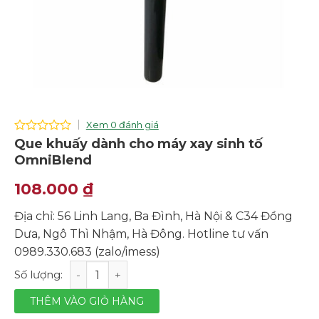
Xem 0 đánh giá
0
Que khuấy dành cho máy xay sinh tố
out
OmniBlend
of
5
108.000
₫
Địa chỉ: 56 Linh Lang, Ba Đình, Hà Nội & C34 Đồng
Dưa, Ngô Thì Nhậm, Hà Đông. Hotline tư vấn
0989.330.683 (zalo/imess)
Que khuấy dành cho máy xay sinh tố OmniBlend số lư
THÊM VÀO GIỎ HÀNG