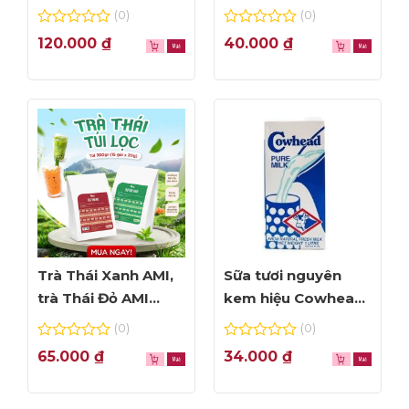
NHÌN ĐẦU TIÊN
Foam đỉnh cao
(0)
(0)
0
0
120.000
₫
40.000
₫
out
out
of
of
5
5
Trà Thái Xanh AMI,
Sữa tươi nguyên
trà Thái Đỏ AMI
kem hiệu Cowhead
thơm ngon, túi lọc
– hộp 1L
(0)
(0)
tiện dụng
0
0
65.000
₫
34.000
₫
out
out
of
of
5
5