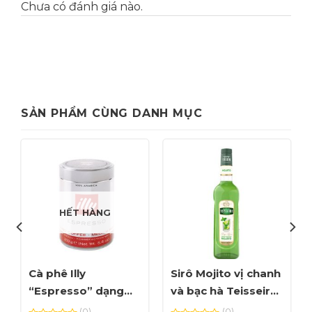
Chưa có đánh giá nào.
SẢN PHẨM CÙNG DANH MỤC
HẾT HÀNG
Cà phê Illy
Sirô Mojito vị chanh
“Espresso” dạng
và bạc hà Teisseire
bột – hộp 250gr
70cl
(0)
(0)