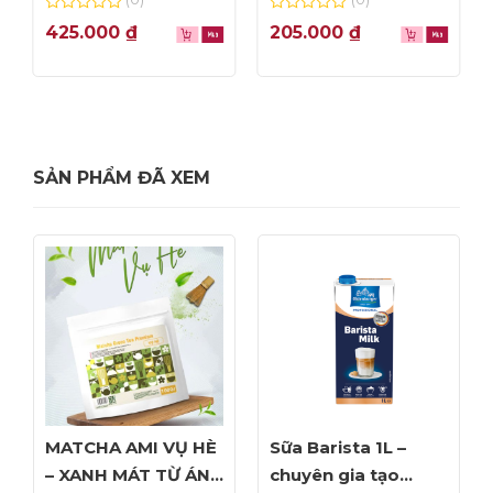
0
0
425.000
₫
205.000
₫
out
out
of
of
5
5
SẢN PHẨM ĐÃ XEM
MATCHA AMI VỤ HÈ
Sữa Barista 1L –
– XANH MÁT TỪ ÁNH
chuyên gia tạo