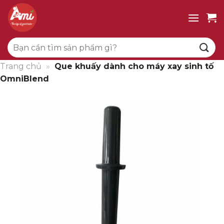
Bỏ
qua
nội
Tìm
dung
kiếm:
Trang chủ
»
Que khuấy dành cho máy xay sinh tố
OmniBlend