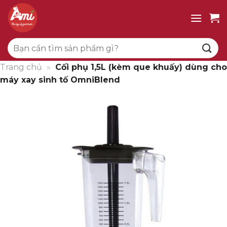
Bỏ
qua
nội
Tìm
dung
kiếm:
Trang chủ
»
Cối phụ 1,5L (kèm que khuấy) dùng cho
máy xay sinh tố OmniBlend