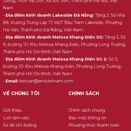
Gióng, Thôn Vệ Linh, Xã Sóc Sơn, Thành phố Hà Nội, Việt
Nam
-
Địa điểm kinh doanh Lakeside Đà Nẵng:
Tầng 2, Số nhà
88, Đường Trung Lập 17, KĐT Bàu Tràm Lakeside, Phường
Hải Vân, Thành phố Đà Nẵng, Việt Nam.
-
Địa điểm kinh doanh Melosa Khang Điền SG:
Tầng 3, Số
9, Đường 1D Khu Melosa Khang Điền, Phường Long Trường,
Thành phố Hồ Chí Minh, Việt Nam
-
Địa điểm kinh doanh Melosa Khang Điền SG 2:
Số 3,
Đường 1D Khu Melosa Khang Điền, Phường Long Trường,
Thành phố Hồ Chí Minh, Việt Nam
-
Email:
ketoan@amivietnam.com
VỀ CHÚNG TÔI
CHÍNH SÁCH
Giới thiệu
Chính sách chung
Lịch làm việc
Bảo mật thông tin
Sơ đồ chỉ đường
Phương thức thanh toán