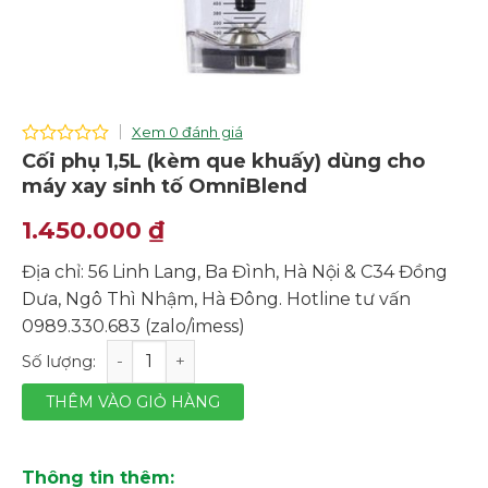
Xem 0 đánh giá
0
Cối phụ 1,5L (kèm que khuấy) dùng cho
out
máy xay sinh tố OmniBlend
of
5
1.450.000
₫
Địa chỉ: 56 Linh Lang, Ba Đình, Hà Nội & C34 Đồng
Dưa, Ngô Thì Nhậm, Hà Đông. Hotline tư vấn
0989.330.683 (zalo/imess)
Cối phụ 1,5L (kèm que khuấy) dùng cho máy xay sinh t
THÊM VÀO GIỎ HÀNG
Thông tin thêm: