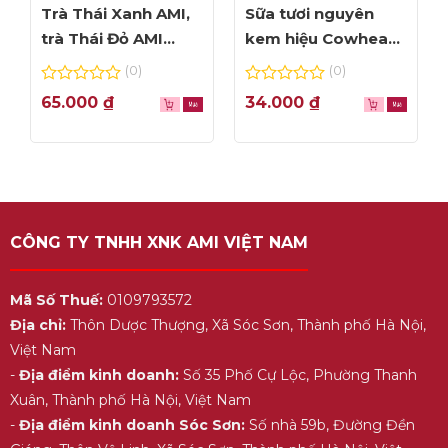
Trà Thái Xanh AMI,
Sữa tươi nguyên
trà Thái Đỏ AMI
kem hiệu Cowhead
thơm ngon, túi lọc
– hộp 1L
(0)
(0)
tiện dụng
0
0
65.000
₫
34.000
₫
out
out
of
of
5
5
CÔNG TY TNHH XNK AMI VIỆT NAM
Mã Số Thuế:
0109793572
Địa chỉ:
Thôn Dược Thượng, Xã Sóc Sơn, Thành phố Hà Nội,
Việt Nam
-
Địa điểm kinh doanh:
Số 35 Phố Cự Lộc, Phường Thanh
Xuân, Thành phố Hà Nội, Việt Nam
-
Địa điểm kinh doanh Sóc Sơn:
Số nhà 59b, Đường Đền