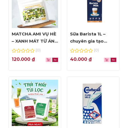
MATCHA AMI VỤ HÈ
Sữa Barista 1L –
– XANH MÁT TỪ ÁNH
chuyên gia tạo
NHÌN ĐẦU TIÊN
Foam đỉnh cao
(0)
(0)
0
0
120.000
₫
40.000
₫
out
out
of
of
5
5