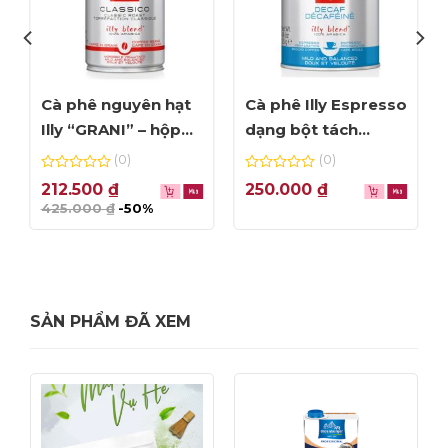
Cà phê nguyên hạt
Cà phê Illy Espresso
Illy “GRANI” – hộp
dạng bột tách
250g (date Tháng
Cafein – hộp 125gr
(0)
(0)
8/2023)
0
0
212.500
₫
250.000
₫
out
out
425.000
₫
-50%
of
of
5
5
SẢN PHẨM ĐÃ XEM