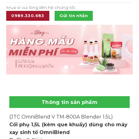
Mua sỉ vui lòng liên hệ chúng tôi:
0989.330.683
Gửi tin nhắn
Thông tin sản phẩm
(JTC OmniBlend V TM-800A Blender 1.5L)
Cối phụ 1,5L (kèm que khuấy) dùng cho máy
xay sinh tố OmniBlend