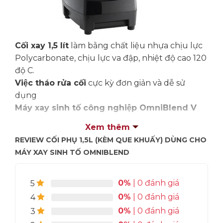
Cối xay 1,5 lít
làm bằng chất liệu nhựa chịu lực
Polycarbonate, chịu lực va đập, nhiệt độ cao 120
độ C.
Việc tháo rửa cối
cực kỳ đơn giản và dễ sử
dụng
Máy xay sinh tố công nghiệp OmniBlend V
1.5L
phù hợp sử dụng cho gia đình và các cơ sở
Xem thêm
thương mại như quán cà phê, quán bar, nhà
REVIEW CỐI PHỤ 1,5L (KÈM QUE KHUẤY) DÙNG CHO
hàng và câu lạc bộ.
MÁY XAY SINH TỐ OMNIBLEND
Với cối phụ này, việc cùng lúc chuẩn bị đồ cho
các khách có nhu cầu đồ uống khác nhau trở
nên thuận tiện hơn bao giờ hết!
0%
| 0 đánh giá
5
0%
| 0 đánh giá
4
0%
| 0 đánh giá
3