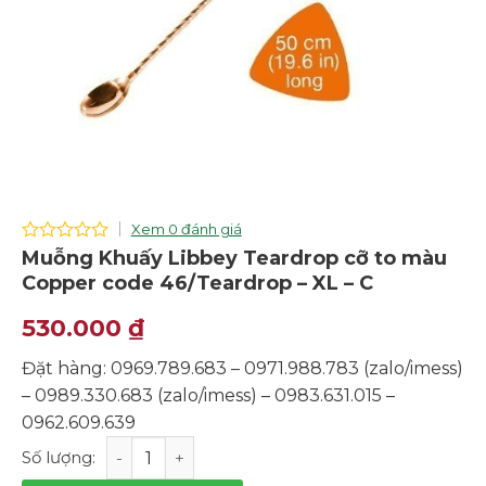
Xem 0 đánh giá
0
Muỗng Khuấy Libbey Teardrop cỡ to màu
out
Copper code 46/Teardrop – XL – C
of
5
530.000
₫
Đặt hàng: 0969.789.683 – 0971.988.783 (zalo/imess)
– 0989.330.683 (zalo/imess) – 0983.631.015 –
0962.609.639
Muỗng Khuấy Libbey Teardrop cỡ to màu Copper code 4