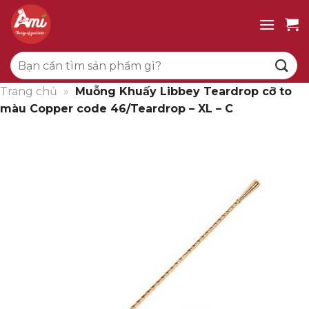
Bỏ
qua
nội
Tìm
dung
kiếm:
Trang chủ
»
Muỗng Khuấy Libbey Teardrop cỡ to
màu Copper code 46/Teardrop – XL – C