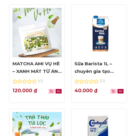
Libbey và tư vấn đặt hàng:
ADD: 56 Linh Lang, Ba Đình, Hà Nội
Hotline tư vấn 0989.330.683
MATCHA AMI VỤ HÈ
Sữa Barista 1L –
– XANH MÁT TỪ ÁNH
chuyên gia tạo
NHÌN ĐẦU TIÊN
Foam đỉnh cao
(0)
(0)
0
0
120.000
₫
40.000
₫
out
out
of
of
5
5