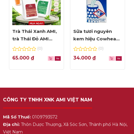
Trà Thái Xanh AMI,
Sữa tươi nguyên
trà Thái Đỏ AMI
kem hiệu Cowhead
thơm ngon, túi lọc
– hộp 1L
(0)
(0)
tiện dụng
0
0
65.000
₫
34.000
₫
out
out
of
of
5
5
CÔNG TY TNHH XNK AMI VIỆT NAM
Mã Số Thuế:
0109793572
Địa chỉ:
Thôn Dược Thượng, Xã Sóc Sơn, Thành phố Hà Nội,
Việt Nam