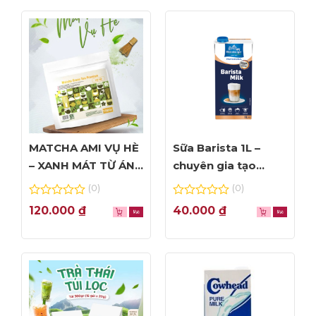
Libbey và tư vấn đặt hàng:
ADD: 56 Linh Lang, Ba Đình, Hà Nội
Hotline tư vấn 0989.330.683
MATCHA AMI VỤ HÈ
Sữa Barista 1L –
– XANH MÁT TỪ ÁNH
chuyên gia tạo
NHÌN ĐẦU TIÊN
Foam đỉnh cao
(0)
(0)
0
0
120.000
₫
40.000
₫
out
out
of
of
5
5