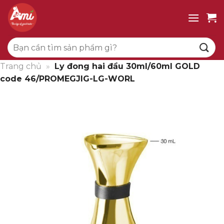
Bỏ
qua
nội
Tìm
dung
kiếm:
Trang chủ
»
Ly đong hai đầu 30ml/60ml GOLD
code 46/PROMEGJIG-LG-WORL