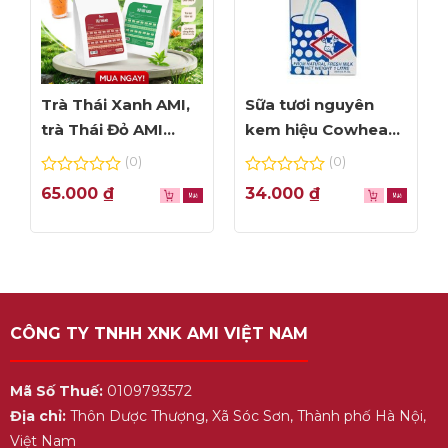
Trà Thái Xanh AMI,
Sữa tươi nguyên
trà Thái Đỏ AMI
kem hiệu Cowhead
thơm ngon, túi lọc
– hộp 1L
(0)
(0)
tiện dụng
0
0
65.000
₫
34.000
₫
out
out
of
of
5
5
CÔNG TY TNHH XNK AMI VIỆT NAM
Mã Số Thuế:
0109793572
Địa chỉ:
Thôn Dược Thượng, Xã Sóc Sơn, Thành phố Hà Nội,
Việt Nam