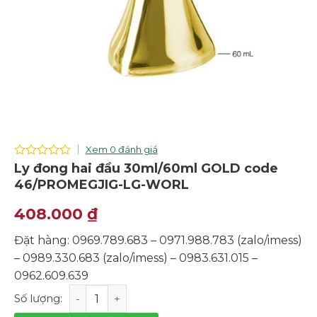
Xem 0 đánh giá
0
Ly đong hai đầu 30ml/60ml GOLD code
out
46/PROMEGJIG-LG-WORL
of
5
408.000
₫
Đặt hàng: 0969.789.683 – 0971.988.783 (zalo/imess)
– 0989.330.683 (zalo/imess) – 0983.631.015 –
0962.609.639
Ly đong hai đầu 30ml/60ml GOLD code 46/PROMEGJIG