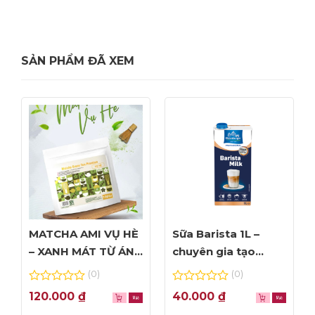
SẢN PHẨM ĐÃ XEM
MATCHA AMI VỤ HÈ
Sữa Barista 1L –
– XANH MÁT TỪ ÁNH
chuyên gia tạo
NHÌN ĐẦU TIÊN
Foam đỉnh cao
(0)
(0)
0
0
120.000
₫
40.000
₫
out
out
of
of