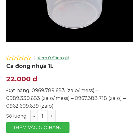
Xem 0 đánh giá
0
Ca đong nhựa 1L
out
of
22.000
₫
5
Đặt hàng: 0969.789.683 (zalo/imess) –
0989.330.683 (zalo/imess) – 0967.388.718 (zalo) –
0962.609.639 (zalo)
Ca đong nhựa 1L số lượng
THÊM VÀO GIỎ HÀNG