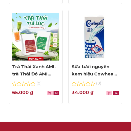
5
5
Trà Thái Xanh AMI,
Sữa tươi nguyên
trà Thái Đỏ AMI
kem hiệu Cowhead
thơm ngon, túi lọc
– hộp 1L
(0)
(0)
tiện dụng
0
0
65.000
₫
34.000
₫
out
out
of
of
5
5