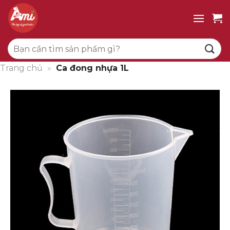
Bỏ
qua
nội
Tìm
dung
kiếm:
Trang chủ
»
Ca đong nhựa 1L