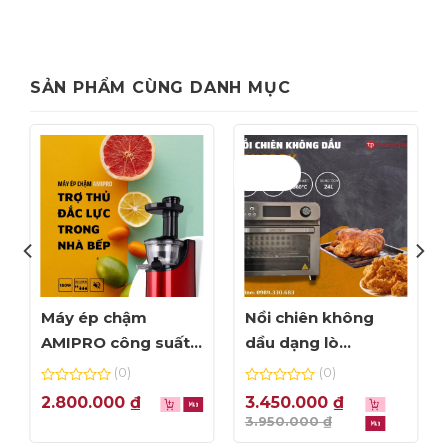
SẢN PHẨM CÙNG DANH MỤC
Giảm giá!
Máy ép chậm
Nồi chiên không
AMIPRO công suất
dầu dạng lò
150W – Màu đỏ
Amicook Air Fryer
(0)
(0)
Oven 24L – màu bạc
0
0
2.800.000
₫
3.450.000
₫
out
out
3.950.000
₫
of
of
-12%
5
5