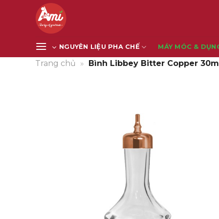
Bỏ
qua
nội
dung
NGUYÊN LIỆU PHA CHẾ
MÁY MÓC & DỤN
Trang chủ
»
Bình Libbey Bitter Copper 30