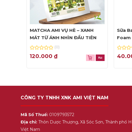
MATCHA AMI VỤ HÈ – XANH
Sữa Ba
MÁT TỪ ÁNH NHÌN ĐẦU TIÊN
Foam 
(0)
0
0
120.000
₫
40.
out
out
of
of
5
5
CÔNG TY TNHH XNK AMI VIỆT NAM
Mã Số Thuế:
0109793572
Địa chỉ:
Thôn Dược Thượng, Xã Sóc Sơn, Thành phố H
Việt Nam