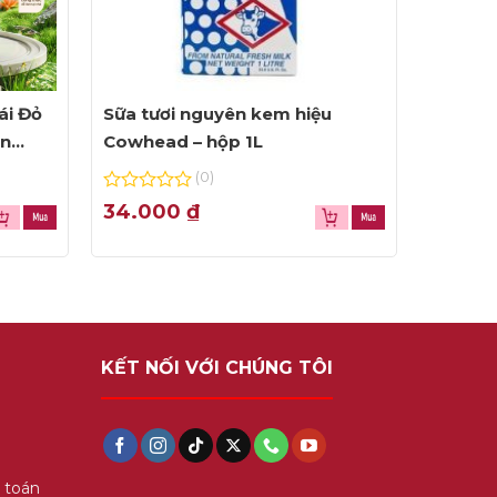
ái Đỏ
Sữa tươi nguyên kem hiệu
ện
Cowhead – hộp 1L
(0)
0
34.000
₫
out
of
5
KẾT NỐI VỚI CHÚNG TÔI
 toán