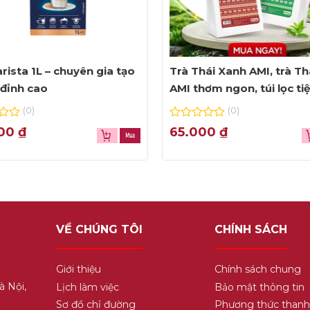
rista 1L – chuyên gia tạo
Trà Thái Xanh AMI, trà Th
đỉnh cao
AMI thơm ngon, túi lọc ti
dụng
(0)
(0)
0
000
₫
65.000
₫
out
of
5
VỀ CHÚNG TÔI
CHÍNH SÁCH
Giới thiệu
Chính sách chung
à Nội,
Lịch làm việc
Bảo mật thông tin
Sơ đồ chỉ đường
Phương thức thanh