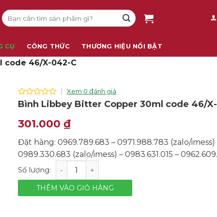
Tìm
kiếm:
G CỤ
CÔNG THỨC
THƯƠNG HIỆU NỔI BẬT
ml code 46/X-042-C
Xem 0 đánh giá
0
Bình Libbey Bitter Copper 30ml code 46/X
out
of
301.000
₫
5
Đặt hàng: 0969.789.683 – 0971.988.783 (zalo/imess)
0989.330.683 (zalo/imess) – 0983.631.015 – 0962.609
Bình Libbey Bitter Copper 30ml code 46/X-042-C số 
THÊM VÀO GIỎ HÀNG