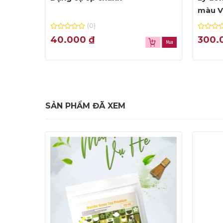
màu V
46/P
(0)
0
0
40.000
₫
300.
out
out
of
of
5
5
SẢN PHẨM ĐÃ XEM