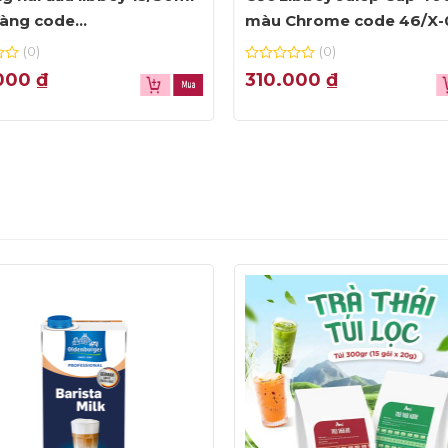
àng code
màu Chrome code 46/X-
ROMEGJIG-RG-WORL
(0)
(0)
0
000
₫
310.000
₫
out
of
5