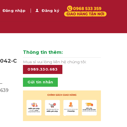
Đăng nhập
Đăng ký
Thông tin thêm:
-042-C
Mua sỉ vui lòng liên hệ chúng tôi:
0989.330.683
Gửi tin nhắn
 –
.639
lượng