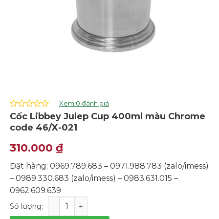
Xem 0 đánh giá
0
Cốc Libbey Julep Cup 400ml màu Chrome
out
code 46/X-021
of
5
310.000
₫
Đặt hàng: 0969.789.683 – 0971.988.783 (zalo/imess)
– 0989.330.683 (zalo/imess) – 0983.631.015 –
0962.609.639
Cốc Libbey Julep Cup 400ml màu Chrome code 46/X-02