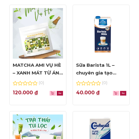
ADD: 56 Linh Lang, Ba Đình, Hà Nội
Hotline tư vấn 0989.330.683
MATCHA AMI VỤ HÈ
Sữa Barista 1L –
– XANH MÁT TỪ ÁNH
chuyên gia tạo
NHÌN ĐẦU TIÊN
Foam đỉnh cao
(0)
(0)
0
0
120.000
₫
40.000
₫
out
out
of
of
5
5