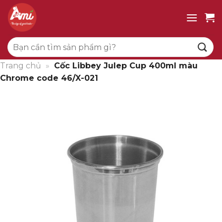
Bỏ
qua
nội
Tìm
dung
kiếm:
Trang chủ
»
Cốc Libbey Julep Cup 400ml màu
Chrome code 46/X-021