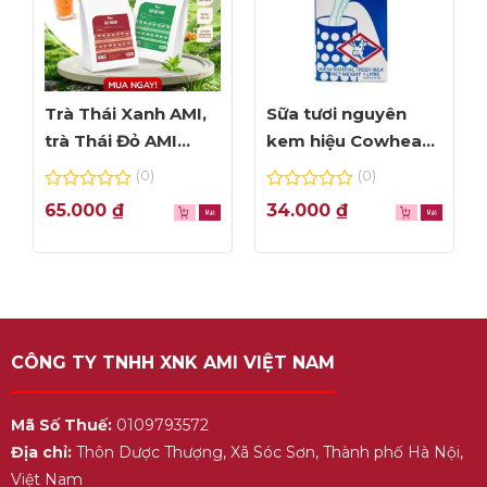
Trà Thái Xanh AMI,
Sữa tươi nguyên
trà Thái Đỏ AMI
kem hiệu Cowhead
thơm ngon, túi lọc
– hộp 1L
(0)
(0)
tiện dụng
0
0
65.000
₫
34.000
₫
out
out
of
of
5
5
CÔNG TY TNHH XNK AMI VIỆT NAM
Mã Số Thuế:
0109793572
Địa chỉ:
Thôn Dược Thượng, Xã Sóc Sơn, Thành phố Hà Nội,
Việt Nam