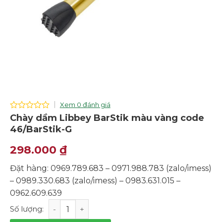
Xem 0 đánh giá
0
Chày dầm Libbey BarStik màu vàng code
out
46/BarStik-G
of
5
298.000
₫
Đặt hàng: 0969.789.683 – 0971.988.783 (zalo/imess)
– 0989.330.683 (zalo/imess) – 0983.631.015 –
0962.609.639
Chày dầm Libbey BarStik màu vàng code 46/BarStik-G 