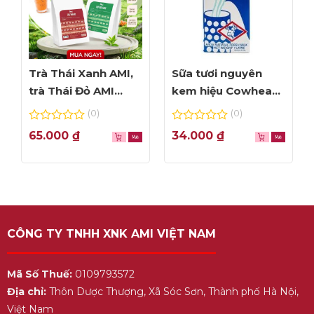
Trà Thái Xanh AMI,
Sữa tươi nguyên
trà Thái Đỏ AMI
kem hiệu Cowhead
thơm ngon, túi lọc
– hộp 1L
(0)
(0)
tiện dụng
0
0
65.000
₫
34.000
₫
out
out
of
of
5
5
CÔNG TY TNHH XNK AMI VIỆT NAM
Mã Số Thuế:
0109793572
Địa chỉ:
Thôn Dược Thượng, Xã Sóc Sơn, Thành phố Hà Nội,
Việt Nam