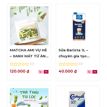
Libbey và tư vấn đặt hàng:
ADD: 56 Linh Lang, Ba Đình, Hà Nội
Hotline tư vấn 0989.330.683
MATCHA AMI VỤ HÈ
Sữa Barista 1L –
– XANH MÁT TỪ ÁNH
chuyên gia tạo
NHÌN ĐẦU TIÊN
Foam đỉnh cao
(0)
(0)
0
0
120.000
₫
40.000
₫
out
out
of
of
5
5