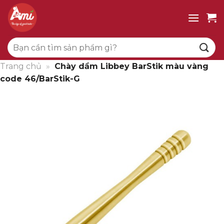
Bỏ
qua
nội
Tìm
dung
kiếm:
Trang chủ
»
Chày dầm Libbey BarStik màu vàng
code 46/BarStik-G