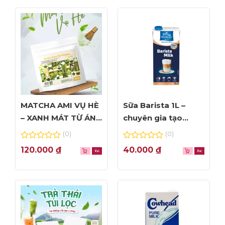
ADD: 56 Linh Lang, Ba Đình, Hà Nội
Hotline tư vấn 0989.330.683
MATCHA AMI VỤ HÈ
Sữa Barista 1L –
– XANH MÁT TỪ ÁNH
chuyên gia tạo
NHÌN ĐẦU TIÊN
Foam đỉnh cao
(0)
(0)
0
0
120.000
₫
40.000
₫
out
out
of
of
5
5