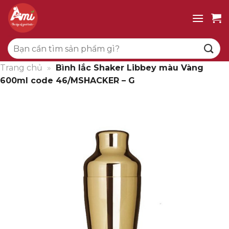
Bỏ
qua
nội
Tìm
dung
kiếm:
Trang chủ
»
Bình lắc Shaker Libbey màu Vàng
600ml code 46/MSHACKER – G