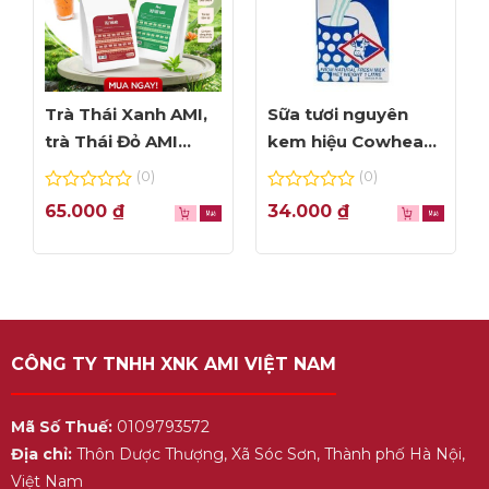
Trà Thái Xanh AMI,
Sữa tươi nguyên
trà Thái Đỏ AMI
kem hiệu Cowhead
thơm ngon, túi lọc
– hộp 1L
(0)
(0)
tiện dụng
0
0
65.000
₫
34.000
₫
out
out
of
of
5
5
CÔNG TY TNHH XNK AMI VIỆT NAM
Mã Số Thuế:
0109793572
Địa chỉ:
Thôn Dược Thượng, Xã Sóc Sơn, Thành phố Hà Nội,
Việt Nam