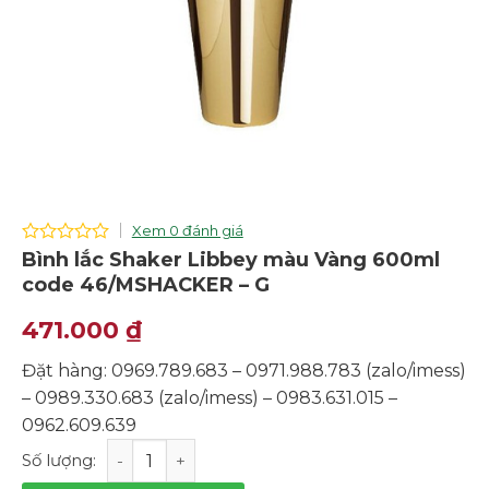
Xem 0 đánh giá
0
Bình lắc Shaker Libbey màu Vàng 600ml
out
code 46/MSHACKER – G
of
5
471.000
₫
Đặt hàng: 0969.789.683 – 0971.988.783 (zalo/imess)
– 0989.330.683 (zalo/imess) – 0983.631.015 –
0962.609.639
Bình lắc Shaker Libbey màu Vàng 600ml code 46/MSHA