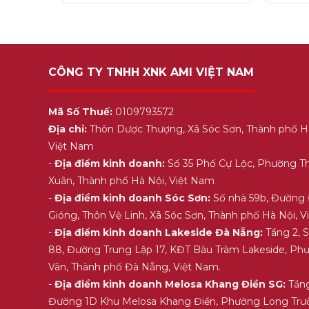
5
5
CÔNG TY TNHH XNK AMI VIỆT NAM
Mã Số Thuế:
0109793572
Địa chỉ:
Thôn Dược Thượng, Xã Sóc Sơn, Thành phố H
Việt Nam
-
Địa điểm kinh doanh:
Số 35 Phố Cự Lộc, Phường T
Xuân, Thành phố Hà Nội, Việt Nam
-
Địa điểm kinh doanh Sóc Sơn:
Số nhà 59b, Đường
Gióng, Thôn Vệ Linh, Xã Sóc Sơn, Thành phố Hà Nội, 
-
Địa điểm kinh doanh Lakeside Đà Nẵng:
Tầng 2, 
88, Đường Trung Lập 17, KĐT Bàu Tràm Lakeside, Ph
Vân, Thành phố Đà Nẵng, Việt Nam.
-
Địa điểm kinh doanh Melosa Khang Điền SG:
Tầng
Đường 1D Khu Melosa Khang Điền, Phường Long Trư