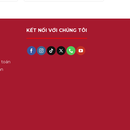
5
KẾT NỐI VỚI CHÚNG TÔI
 toán
ận