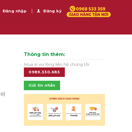
Đăng nhập
Đăng ký
Thông tin thêm:
Mua sỉ vui lòng liên hệ chúng tôi:
0989.330.683
Gửi tin nhắn
lo)