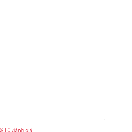
%
| 0 đánh giá