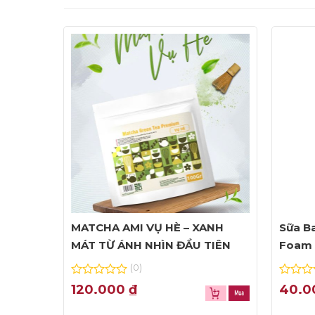
MATCHA AMI VỤ HÈ – XANH
Sữa Ba
MÁT TỪ ÁNH NHÌN ĐẦU TIÊN
Foam 
(0)
0
0
120.000
₫
40.
out
out
of
of