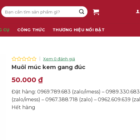
Tìm
kiếm:
G CỤ
CÔNG THỨC
THƯƠNG HIỆU NỔI BẬT
Xem 0 đánh giá
0
Muôi múc kem gang đúc
out
of
50.000
₫
5
Đặt hàng: 0969.789.683 (zalo/imess) – 0989.330.683
(zalo/imess) – 0967.388.718 (zalo) – 0962.609.639 (za
Hết hàng