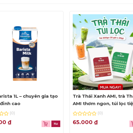
rista 1L – chuyên gia tạo
Trà Thái Xanh AMI, trà Th
đỉnh cao
AMI thơm ngon, túi lọc ti
dụng
(0)
(0)
0
000
₫
65.000
₫
out
of