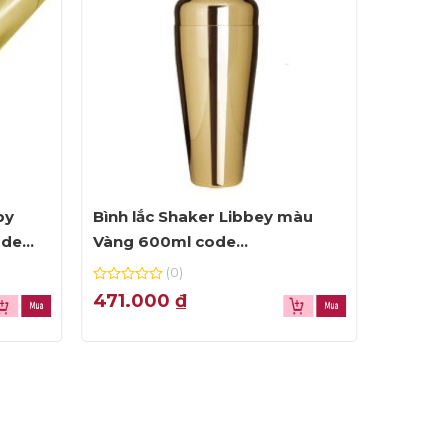
by
Bình lắc Shaker Libbey màu
Chày d
ode
Vàng 600ml code
vàng c
46/MSHACKER – G
(0)
0
0
471.000
₫
298.
out
out
of
of
5
5