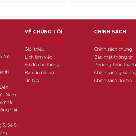
5
VỀ CHÚNG TÔI
CHÍNH SÁCH
Giới thiệu
Chính sách chung
à Nội,
Lịch làm việc
Bảo mật thông tin
Sơ đồ chỉ đường
Phương thức thanh
hanh
Bản tin nội bộ
Chính sách giao nh
Tin tức
Chính sách đổi trả
 Đền
Việt Nam
Số nhà
ường Hải
 3, Số 9,
ờng,