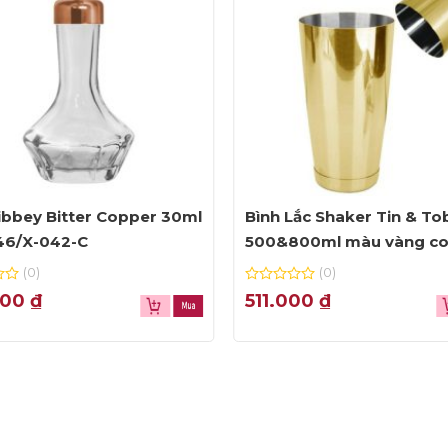
ibbey Bitter Copper 30ml
Bình Lắc Shaker Tin & To
46/X-042-C
500&800ml màu vàng c
46/X 017 – G
(0)
(0)
0
000
₫
511.000
₫
out
of
5