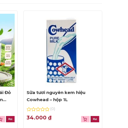
ái Đỏ
Sữa tươi nguyên kem hiệu
ện
Cowhead – hộp 1L
(0)
0
34.000
₫
out
of