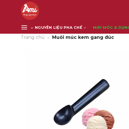
Bỏ
qua
nội
dung
NGUYÊN LIỆU PHA CHẾ
MÁY MÓC & DỤN
Trang chủ
»
Muôi múc kem gang đúc