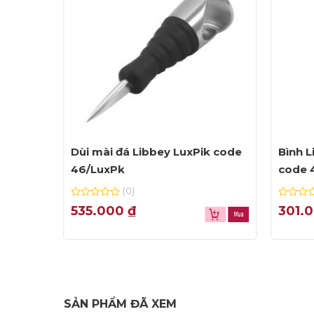
ồng
Dùi mài đá Libbey LuxPik code
Bình L
46/LuxPk
code 
(0)
0
0
535.000
₫
301.
out
out
of
of
5
5
SẢN PHẨM ĐÃ XEM