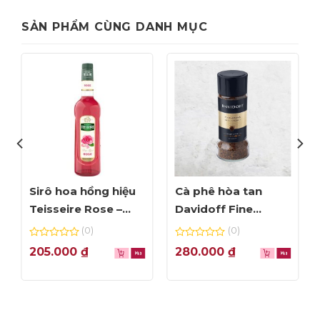
SẢN PHẨM CÙNG DANH MỤC
Sirô hoa hồng hiệu
Cà phê hòa tan
Teisseire Rose –
Davidoff Fine
chai 70cl
Aroma – lọ 100g
(0)
(0)
0
0
205.000
₫
280.000
₫
out
out
of
of
5
5