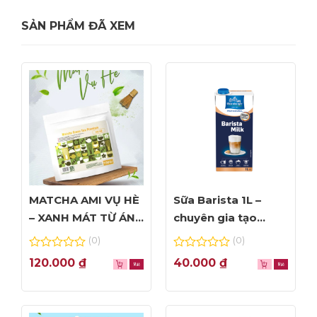
SẢN PHẨM ĐÃ XEM
MATCHA AMI VỤ HÈ
Sữa Barista 1L –
– XANH MÁT TỪ ÁNH
chuyên gia tạo
NHÌN ĐẦU TIÊN
Foam đỉnh cao
(0)
(0)
0
0
120.000
₫
40.000
₫
out
out
of
of
5
5