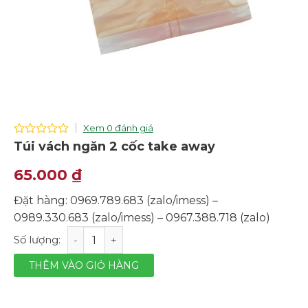
Xem 0 đánh giá
0
Túi vách ngăn 2 cốc take away
out
of
65.000
₫
5
Đặt hàng: 0969.789.683 (zalo/imess) –
0989.330.683 (zalo/imess) – 0967.388.718 (zalo)
Túi vách ngăn 2 cốc take away số lượng
THÊM VÀO GIỎ HÀNG