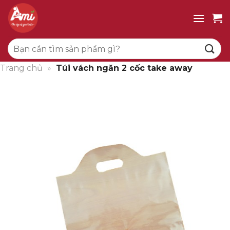
Bỏ
qua
nội
Tìm
dung
kiếm:
Trang chủ
»
Túi vách ngăn 2 cốc take away