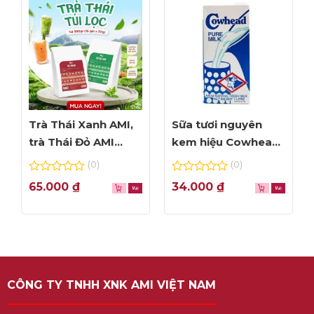
Trà Thái Xanh AMI,
Sữa tươi nguyên
trà Thái Đỏ AMI
kem hiệu Cowhead
thơm ngon, túi lọc
– hộp 1L
(0)
(0)
tiện dụng
0
0
65.000
₫
34.000
₫
out
out
of
of
5
5
CÔNG TY TNHH XNK AMI VIỆT NAM