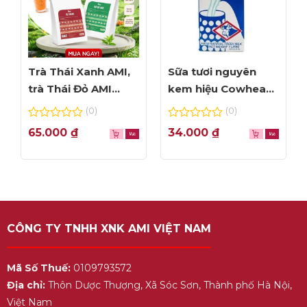
Trà Thái Xanh AMI,
Sữa tươi nguyên
trà Thái Đỏ AMI
kem hiệu Cowhead
thơm ngon, túi lọc
– hộp 1L
(0)
(0)
tiện dụng
0
0
65.000
₫
34.000
₫
out
out
of
of
5
5
CÔNG TY TNHH XNK AMI VIỆT NAM
Mã Số Thuế:
0109793572
Địa chỉ:
Thôn Dược Thượng, Xã Sóc Sơn, Thành phố Hà Nội,
Việt Nam