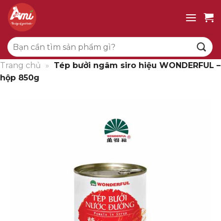
Bỏ
qua
nội
Tìm
dung
kiếm:
Trang chủ
»
Tép bưởi ngâm siro hiệu WONDERFUL –
hộp 850g