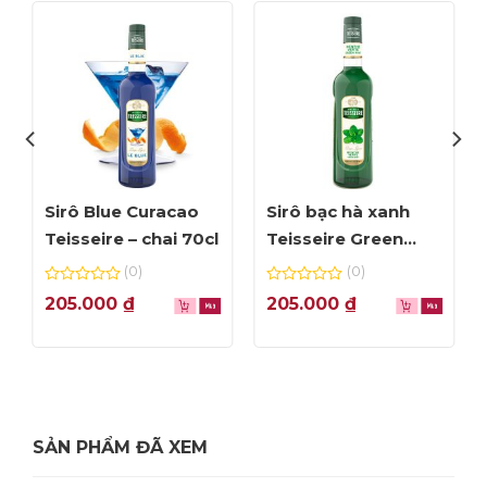
Sirô Blue Curacao
Sirô bạc hà xanh
Teisseire – chai 70cl
Teisseire Green
Mint – chai 70cl
(0)
(0)
0
0
205.000
₫
205.000
₫
out
out
of
of
5
5
SẢN PHẨM ĐÃ XEM