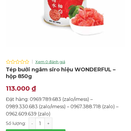
Xem 0 đánh giá
0
Tép bưởi ngâm siro hiệu WONDERFUL –
out
hộp 850g
of
5
113.000
₫
Đặt hàng: 0969.789.683 (zalo/imess) –
0989.330.683 (zalo/imess) – 0967.388.718 (zalo) –
0962.609.639 (zalo)
Tép bưởi ngâm siro hiệu WONDERFUL - hộp 850g số lư