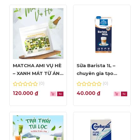
MATCHA AMI VỤ HÈ
Sữa Barista 1L –
– XANH MÁT TỪ ÁNH
chuyên gia tạo
NHÌN ĐẦU TIÊN
Foam đỉnh cao
(0)
(0)
0
0
120.000
₫
40.000
₫
out
out
of
of
5
5