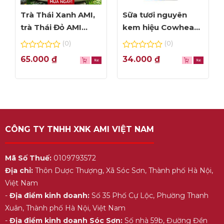
Trà Thái Xanh AMI,
Sữa tươi nguyên
trà Thái Đỏ AMI
kem hiệu Cowhead
thơm ngon, túi lọc
– hộp 1L
(0)
(0)
tiện dụng
0
0
65.000
₫
34.000
₫
out
out
of
of
5
5
CÔNG TY TNHH XNK AMI VIỆT NAM
Mã Số Thuế:
0109793572
Địa chỉ:
Thôn Dược Thượng, Xã Sóc Sơn, Thành phố Hà Nội,
Việt Nam
-
Địa điểm kinh doanh:
Số 35 Phố Cự Lộc, Phường Thanh
Xuân, Thành phố Hà Nội, Việt Nam
-
Địa điểm kinh doanh Sóc Sơn:
Số nhà 59b, Đường Đền