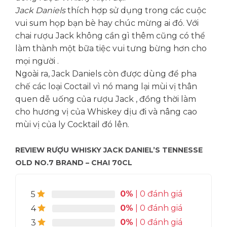
Jack Daniels
thích hợp sử dụng trong các cuộc
vui sum họp bạn bè hay chúc mừng ai đó. Với
chai rượu Jack không cần gì thêm cũng có thể
làm thành một bữa tiệc vui tưng bừng hơn cho
mọi người .
Ngoài ra, Jack Daniels còn được dùng để pha
chế các loại Coctail vì nó mang lại mùi vị thân
quen dễ uống của rượu Jack , đồng thời làm
cho hương vị của Whiskey dịu đi và nâng cao
mùi vị của ly Cocktail đó lên.
REVIEW RƯỢU WHISKY JACK DANIEL’S TENNESSE
OLD NO.7 BRAND – CHAI 70CL
0%
| 0 đánh giá
5
0%
| 0 đánh giá
4
0%
| 0 đánh giá
3