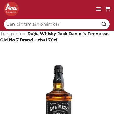
Bỏ
qua
nội
Tìm
dung
kiếm:
Trang chủ
»
Rượu Whisky Jack Daniel’s Tennesse
Old No.7 Brand – chai 70cl