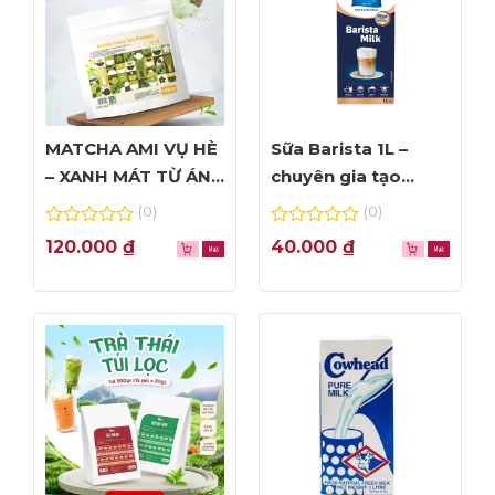
MATCHA AMI VỤ HÈ
Sữa Barista 1L –
– XANH MÁT TỪ ÁNH
chuyên gia tạo
NHÌN ĐẦU TIÊN
Foam đỉnh cao
(0)
(0)
0
0
120.000
₫
40.000
₫
out
out
of
of
5
5