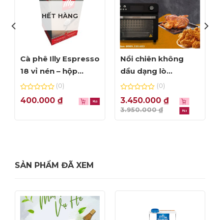
HẾT HÀNG
Cà phê Illy Espresso
Nồi chiên không
18 vỉ nén – hộp
dầu dạng lò
125gr
Amicook Air Fryer
(0)
(0)
Oven 24L – màu đen
0
0
400.000
₫
3.450.000
₫
out
out
3.950.000
₫
of
of
-12%
5
5
SẢN PHẨM ĐÃ XEM