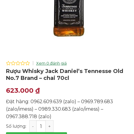
Xem 0 đánh giá
0
Rượu Whisky Jack Daniel’s Tennesse Old
out
No.7 Brand – chai 70cl
of
5
623.000
₫
Đặt hàng: 0962.609.639 (zalo) – 0969.789.683
(zalo/imess) – 0989.330.683 (zalo/imess) –
0967.388.718 (zalo)
Rượu Whisky Jack Daniel's Tennesse Old No.7 Brand - c