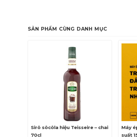
SẢN PHẨM CÙNG DANH MỤC
bạc hà
Sirô sôcôla hiệu Teisseire – chai
Máy é
70cl
suất 