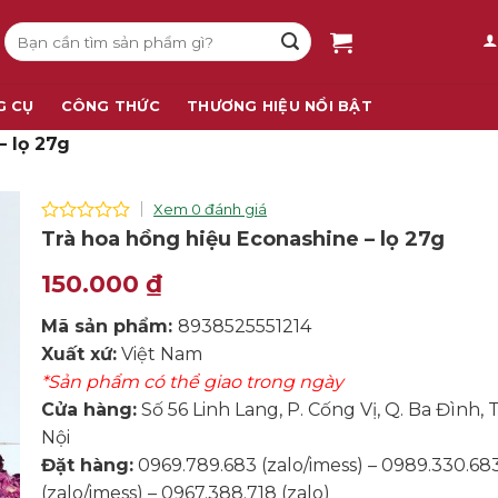
Tìm
kiếm:
G CỤ
CÔNG THỨC
THƯƠNG HIỆU NỔI BẬT
– lọ 27g
Xem 0 đánh giá
0
Trà hoa hồng hiệu Econashine – lọ 27g
out
of
150.000
₫
5
Mã sản phẩm:
8938525551214
Xuất xứ:
Việt Nam
*Sản phẩm có thể giao trong ngày
Cửa hàng:
Số 56 Linh Lang, P. Cống Vị, Q. Ba Đình, 
Nội
Đặt hàng:
0969.789.683 (zalo/imess) – 0989.330.68
(zalo/imess) – 0967.388.718 (zalo)