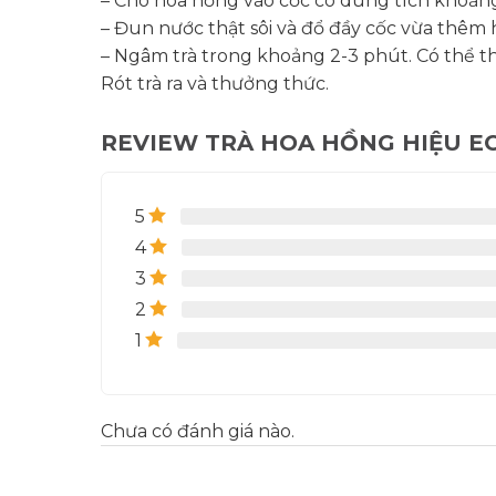
– Cho hoa hồng vào cốc có dung tích khoản
– Đun nước thật sôi và đổ đầy cốc vừa thêm 
– Ngâm trà trong khoảng 2-3 phút. Có thể t
Rót trà ra và thưởng thức.
REVIEW TRÀ HOA HỒNG HIỆU EC
5
4
3
2
1
Chưa có đánh giá nào.