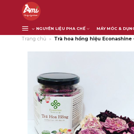
Bỏ
qua
nội
dung
NGUYÊN LIỆU PHA CHẾ
MÁY MÓC & DỤN
Trang chủ
»
Trà hoa hồng hiệu Econashine 