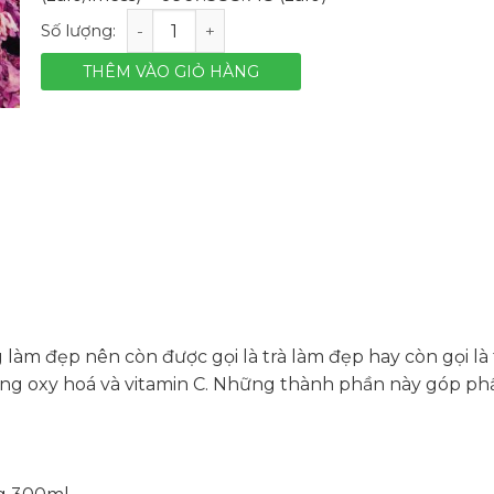
Trà hoa hồng hiệu Econashine - lọ 27g số lượng
THÊM VÀO GIỎ HÀNG
g làm đẹp nên còn được gọi là trà làm đẹp hay còn gọi là
g oxy hoá và vitamin C. Những thành phần này góp ph