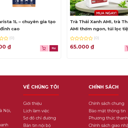
rista 1L – chuyên gia tạo
Trà Thái Xanh AMI, trà Th
đỉnh cao
AMI thơm ngon, túi lọc ti
dụng
(0)
(0)
0
000
₫
65.000
₫
out
of
5
VỀ CHÚNG TÔI
CHÍNH SÁCH
Giới thiệu
Chính sách chung
à Nội,
Lịch làm việc
Bảo mật thông tin
Sơ đồ chỉ đường
Phương thức thanh
hanh
Bản tin nội bộ
Chính sách giao nh