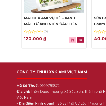
MATCHA AMI VỤ HÈ – XANH
Sữa Ba
MÁT TỪ ÁNH NHÌN ĐẦU TIÊN
Foam 
(0)
0
0
120.000
₫
40.
out
out
of
of
5
5
CÔNG TY TNHH XNK AMI VIỆT NAM
Mã Số Thuế:
0109793572
Địa chỉ:
Thôn Dược Thượng, Xã Sóc Sơn, Thành phố H
Việt Nam
-
Địa điểm kinh doanh:
Số 35 Phố Cự Lộc, Phường T