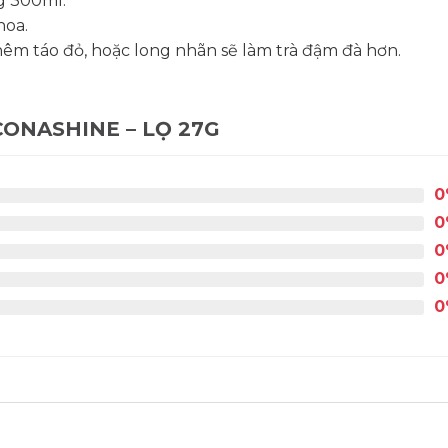
g 300ml.
hoa.
hêm táo đỏ, hoặc long nhãn sẽ làm trà đậm đà hơn.
ONASHINE – LỌ 27G
0
0
0
0
0