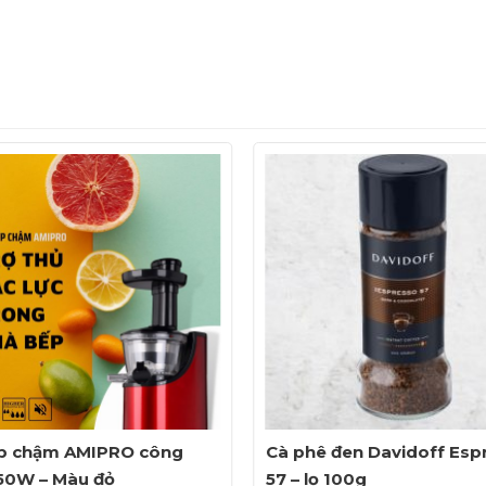
p chậm AMIPRO công
Cà phê đen Davidoff Esp
150W – Màu đỏ
57 – lọ 100g