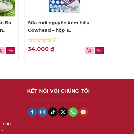
ái Đỏ
Sữa tươi nguyên kem hiệu
ện
Cowhead – hộp 1L
(0)
0
34.000
₫
out
of
5
KẾT NỐI VỚI CHÚNG TÔI
 toán
ận