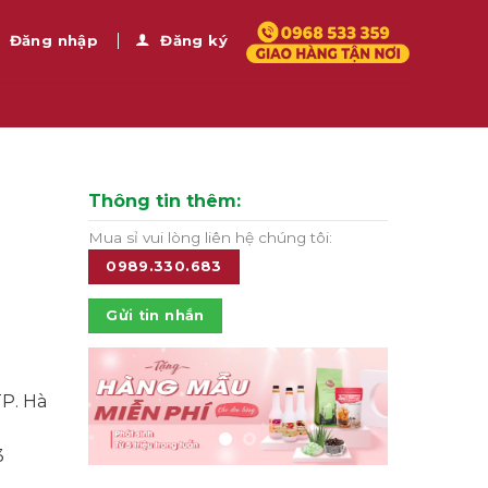
Đăng nhập
Đăng ký
Thông tin thêm:
Mua sỉ vui lòng liên hệ chúng tôi:
0989.330.683
Gửi tin nhắn
TP. Hà
3