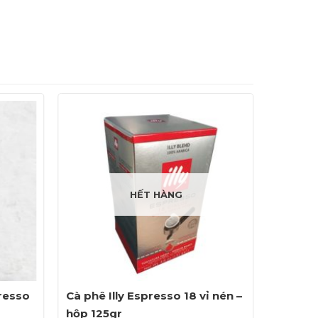
HẾT HÀNG
resso
Cà phê Illy Espresso 18 vỉ nén –
Sirô dừ
hộp 125gr
chai 70