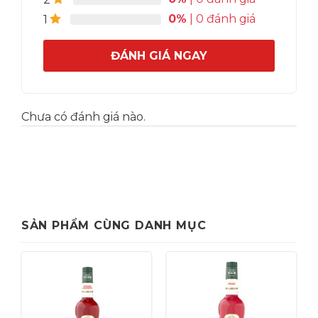
Kế tiếp, dùng rây, lọc trà qua rây, bỏ đi bã trà.
0%
| 0 đánh giá
1
Pha trà sữa bằng trà đen số 9 đã ủ
ĐÁNH GIÁ NGAY
Sau khi ủ trà đen số 9 thì kế tiếp là giai đoạn pha
chế trà sữa chuẩn chỉnh cùng trà đen số 9 đã ủ.
Cách làm như sau:
Trà đen sau khi ủ xong thì cho đường và bột
Chưa có đánh giá nào.
kem béo thực vật MT35 vào, khuấy đều tất cả
nguyên liệu hòa tan.
Cho thêm 2kg đá bi vào, khuấy đều đến khi
đá tan hết.
Bảo quản trong tủ mát và mỗi lần thưởng
SẢN PHẨM CÙNG DANH MỤC
thức bạn có thể rót ra ly thêm topping trân
châu theo yêu thích.
Lưu ý:
Thành phẩm trà sữa phải luôn bảo quản
trong tủ mát. Trà sữa sẽ ngon hơn nếu bảo
quản trong tủ mát 5-8 tiếng.