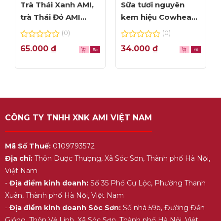
Trà Thái Xanh AMI,
Sữa tươi nguyên
trà Thái Đỏ AMI
kem hiệu Cowhead
thơm ngon, túi lọc
– hộp 1L
(0)
(0)
tiện dụng
0
0
65.000
₫
34.000
₫
out
out
of
of
5
5
CÔNG TY TNHH XNK AMI VIỆT NAM
Mã Số Thuế:
0109793572
Địa chỉ:
Thôn Dược Thượng, Xã Sóc Sơn, Thành phố Hà Nội,
Việt Nam
-
Địa điểm kinh doanh:
Số 35 Phố Cự Lộc, Phường Thanh
Xuân, Thành phố Hà Nội, Việt Nam
-
Địa điểm kinh doanh Sóc Sơn:
Số nhà 59b, Đường Đền
Gióng, Thôn Vệ Linh, Xã Sóc Sơn, Thành phố Hà Nội, Việt