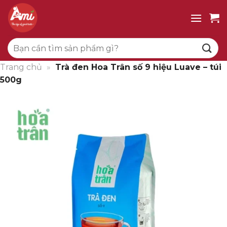
Bỏ
qua
nội
Tìm
dung
kiếm:
Trang chủ
»
Trà đen Hoa Trân số 9 hiệu Luave – túi
500g