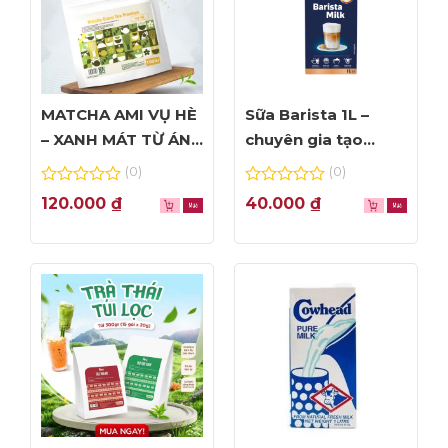
MATCHA AMI VỤ HÈ
Sữa Barista 1L –
– XANH MÁT TỪ ÁNH
chuyên gia tạo
NHÌN ĐẦU TIÊN
Foam đỉnh cao
(0)
(0)
0
0
120.000
₫
40.000
₫
out
out
of
of
5
5