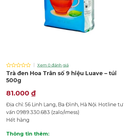
Xem 0 đánh giá
0
Trà đen Hoa Trân số 9 hiệu Luave – túi
out
500g
of
5
81.000
₫
Địa chỉ: 56 Linh Lang, Ba Đình, Hà Nội. Hotline tư
vấn 0989.330.683 (zalo/imess)
Hết hàng
Thông tin thêm: