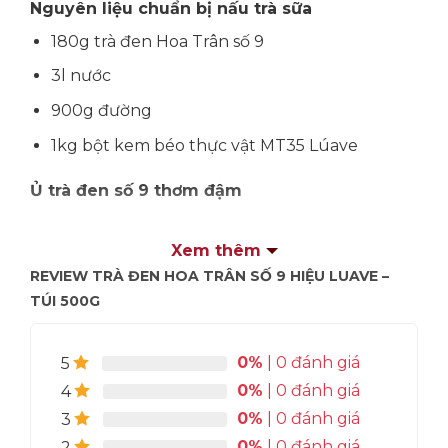
Nguyên liệu chuẩn bị nấu trà sữa
180g trà đen Hoa Trân số 9
3l nước
900g đường
1kg bột kem béo thực vật MT35 Lúave
Ủ trà đen số 9 thơm đậm
Để có ly trà sữa thơm ngon đậm vị trà thì bạn
Xem thêm
phải biết cách ủ trà đen số 9 đúng cách. Bạn có
REVIEW TRÀ ĐEN HOA TRÂN SỐ 9 HIỆU LUAVE –
thể làm theo hướng dẫn như sau:
TÚI 500G
Nấu 3l nước nóng khoảng 80 – 90 độ C rồi
cho 180g trà đen số 9 vào.
0%
| 0 đánh giá
5
Đậy kín nắp, lắc nhẹ để trà ngấm nước và ủ
0%
| 0 đánh giá
4
trà trong 30 phút. Đây là cách ủ trà đen số 9
0%
| 0 đánh giá
3
được đậm vị hơn.
0%
| 0 đánh giá
2