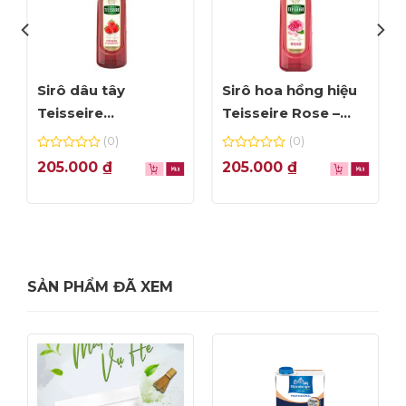
Sirô dâu tây
Sirô hoa hồng hiệu
Teisseire
Teisseire Rose –
Strawberry – chai
chai 70cl
(0)
(0)
70cl
0
0
205.000
₫
205.000
₫
out
out
of
of
5
5
SẢN PHẨM ĐÃ XEM