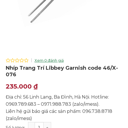
Xem 0 đánh giá
0
Nhíp Trang Trí Libbey Garnish code 46/X-
out
076
of
5
235.000
₫
Địa chỉ: 56 Linh Lang, Ba Đình, Hà Nội. Hotline:
0969.789.683 – 0971.988.783 (zalo/imess).
Liên hệ gửi báo giá các sản phẩm: 096.738.8718
(zalo/imess)
Nhíp Trang Trí Libbey Garnish code 46/X-076 số lượng