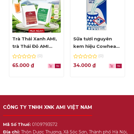
Trà Thái Xanh AMI,
Sữa tươi nguyên
trà Thái Đỏ AMI
kem hiệu Cowhead
thơm ngon, túi lọc
– hộp 1L
(0)
(0)
tiện dụng
0
0
65.000
₫
34.000
₫
out
out
of
of
5
5
CÔNG TY TNHH XNK AMI VIỆT NAM
Mã Số Thuế:
0109793572
Địa chỉ:
Thôn Dược Thượng, Xã Sóc Sơn, Thành phố Hà Nội,