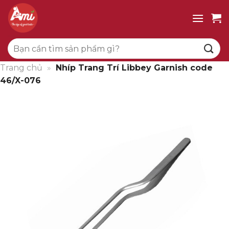
Bỏ
qua
nội
Tìm
dung
kiếm:
Trang chủ
»
Nhíp Trang Trí Libbey Garnish code
46/X-076