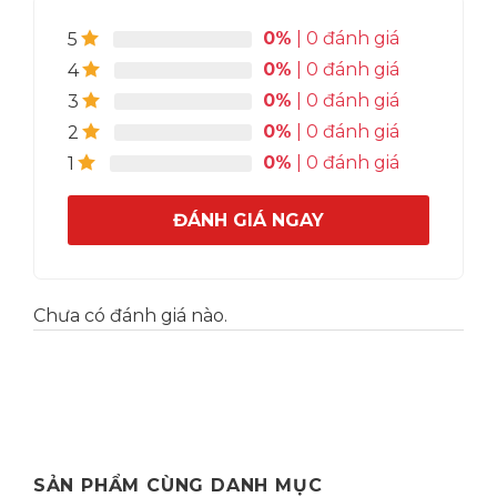
0%
| 0 đánh giá
5
0%
| 0 đánh giá
4
0%
| 0 đánh giá
3
0%
| 0 đánh giá
2
0%
| 0 đánh giá
1
ĐÁNH GIÁ NGAY
Chưa có đánh giá nào.
Các cột mốc quan trọng trong quá trình phát
triển của Libbey:
– 1904: Libbey là công ty đầu tiên trong ngành
công nghiệp thủy tinh sản xuất bóng đèn điện.
– 1907: Libbey là công ty đầu tiên phát triển
công nghệ ly thủy tinh thổi bằng máy.
SẢN PHẨM CÙNG DANH MỤC