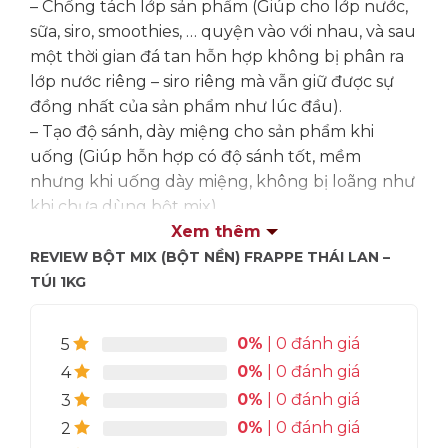
– Chống tách lớp sản phẩm (Giúp cho lớp nước,
sữa, siro, smoothies, … quyện vào với nhau, và sau
một thời gian đá tan hỗn hợp không bị phân ra
lớp nước riêng – siro riêng mà vẫn giữ được sự
đồng nhất của sản phẩm như lúc đầu).
– Tạo độ sánh, dày miệng cho sản phẩm khi
uống (Giúp hỗn hợp có độ sánh tốt, mềm
nhưng khi uống dày miệng, không bị loãng như
khi chưa dùng bột mix).
– Giúp đá lâu tan đến hơn 1 tiếng (Giữ cho đá lâu
Xem thêm
tan, giúp ích cho việc sản dụng nếu không sử
REVIEW BỘT MIX (BỘT NỀN) FRAPPE THÁI LAN –
dụng ngay thì vẫn giữ được tình trạng tốt gần
TÚI 1KG
như ban đầu, bột mix hỗ trợ đắc lực cho mô
hình takeaway khi khách hàng không sử dụng
0%
| 0 đánh giá
5
ngay sản phẩm nếu mang đi)
0%
| 0 đánh giá
4
– Ổn định mùi vị sản phẩm (nguyên chất giúp
0%
| 0 đánh giá
3
làm át đi các tạp mùi (mùi hôi, mùi nặng,. ..) của
0%
| 0 đánh giá
2
các dòng siro/ smoothies để làm tăng cảm giác