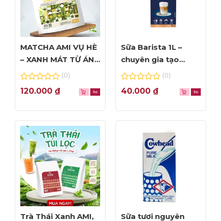
MATCHA AMI VỤ HÈ
Sữa Barista 1L –
– XANH MÁT TỪ ÁNH
chuyên gia tạo
NHÌN ĐẦU TIÊN
Foam đỉnh cao
(0)
(0)
0
0
120.000
₫
40.000
₫
out
out
of
of
5
5
Trà Thái Xanh AMI,
Sữa tươi nguyên