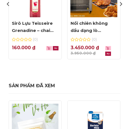
Sirô Lựu Teisseire
Nồi chiên không
Grenadine – chai
dầu dạng lò
70cl
Amicook Air Fryer
(0)
(0)
Oven 24L – màu bạc
0
0
160.000
₫
3.450.000
₫
out
out
3.950.000
₫
of
of
-12%
5
5
SẢN PHẨM ĐÃ XEM