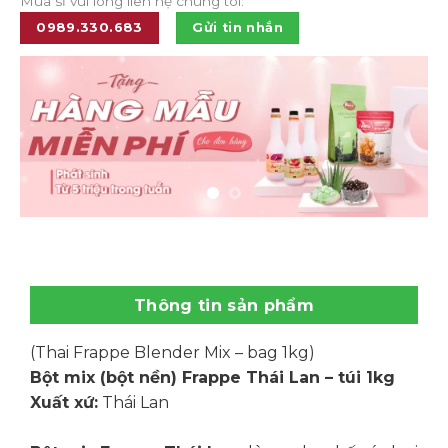
Mua sỉ vui lòng liên hệ chúng tôi:
0989.330.683
Gửi tin nhắn
Thông tin sản phẩm
(Thai Frappe Blender Mix – bag 1kg)
Bột mix (bột nền) Frappe Thái Lan – túi 1kg
Xuất xứ:
Thái Lan