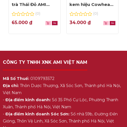
trà Thái Đỏ AMI
kem hiệu Cowhead
thơm ngon, túi lọc
– hộp 1L
(0)
(0)
tiện dụng
0
0
65.000
₫
34.000
₫
out
out
of
of
5
5
CÔNG TY TNHH XNK AMI VIỆT NAM
Mã Số Thuế:
0109793572
Địa chỉ:
Thôn Dược Thượng, Xã Sóc Sơn, Thành phố Hà Nội,
Việt Nam
-
Địa điểm kinh doanh:
Số 35 Phố Cự Lộc, Phường Thanh
Xuân, Thành phố Hà Nội, Việt Nam
-
Địa điểm kinh doanh Sóc Sơn:
Số nhà 59b, Đường Đền
Gióng, Thôn Vệ Linh, Xã Sóc Sơn, Thành phố Hà Nội, Việt