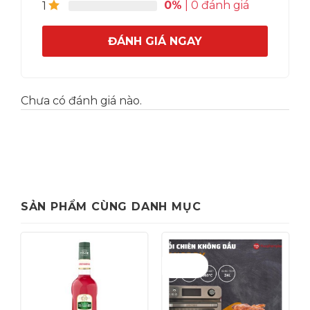
0%
| 0 đánh giá
của khách hàng về các vị chính trong sản phẩm
1
Ice-Blended / Smoothies như vị sữa tươi, vị sữa
chua, vị siro dâu/việt quất/chocolate/…).
ĐÁNH GIÁ NGAY
Chưa có đánh giá nào.
SẢN PHẨM CÙNG DANH MỤC
Giảm giá!