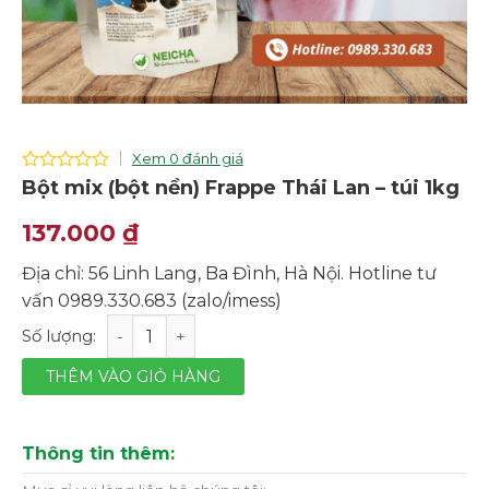
Xem 0 đánh giá
0
Bột mix (bột nền) Frappe Thái Lan – túi 1kg
out
of
137.000
₫
5
Địa chỉ: 56 Linh Lang, Ba Đình, Hà Nội. Hotline tư
vấn 0989.330.683 (zalo/imess)
Bột mix (bột nền) Frappe Thái Lan - túi 1kg số lượng
THÊM VÀO GIỎ HÀNG
Thông tin thêm: