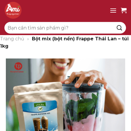
Bỏ
qua
nội
Tìm
dung
kiếm:
Trang chủ
»
Bột mix (bột nền) Frappe Thái Lan – túi
1kg