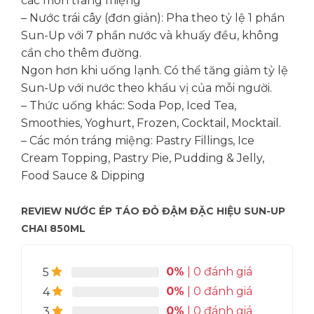
các món tráng miệng
– Nước trái cây (đơn giản): Pha theo tỷ lệ 1 phần
Sun-Up với 7 phần nước và khuấy đều, không
cần cho thêm đường.
Ngon hơn khi uống lạnh. Có thể tăng giảm tỷ lệ
Sun-Up với nước theo khẩu vị của mỗi người.
– Thức uống khác: Soda Pop, Iced Tea,
Smoothies, Yoghurt, Frozen, Cocktail, Mocktail.
– Các món tráng miệng: Pastry Fillings, Ice
Cream Topping, Pastry Pie, Pudding & Jelly,
Food Sauce & Dipping
REVIEW NƯỚC ÉP TÁO ĐỎ ĐẬM ĐẶC HIỆU SUN-UP
CHAI 850ML
0%
| 0 đánh giá
5
0%
| 0 đánh giá
4
0%
| 0 đánh giá
3