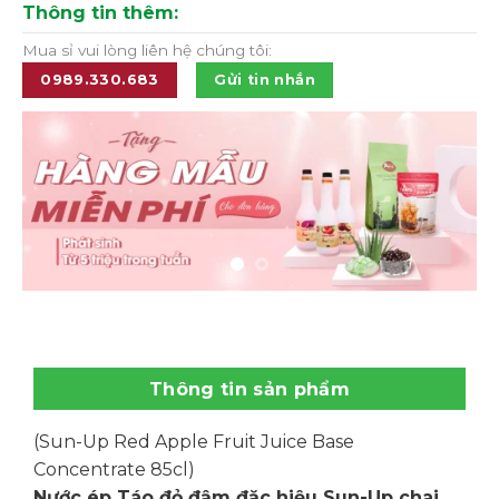
Thông tin thêm:
Mua sỉ vui lòng liên hệ chúng tôi:
0989.330.683
Gửi tin nhắn
Thông tin sản phẩm
(Sun-Up Red Apple Fruit Juice Base
Concentrate 85cl)
Nước ép Táo đỏ đậm đặc hiệu Sun-Up chai