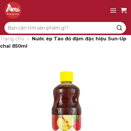
Bỏ
qua
nội
Tìm
dung
kiếm:
Trang chủ
»
Nước ép Táo đỏ đậm đặc hiệu Sun-Up
chai 850ml