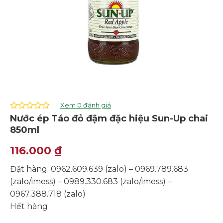
Xem 0 đánh giá
0
Nước ép Táo đỏ đậm đặc hiệu Sun-Up chai
out
850ml
of
5
116.000
₫
Đặt hàng: 0962.609.639 (zalo) – 0969.789.683
(zalo/imess) – 0989.330.683 (zalo/imess) –
0967.388.718 (zalo)
Hết hàng