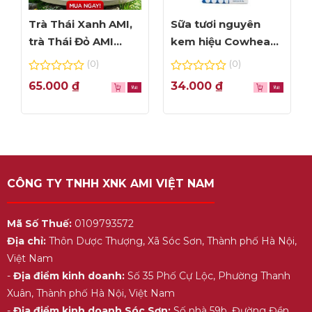
Trà Thái Xanh AMI,
Sữa tươi nguyên
trà Thái Đỏ AMI
kem hiệu Cowhead
thơm ngon, túi lọc
– hộp 1L
(0)
(0)
tiện dụng
0
0
65.000
₫
34.000
₫
out
out
of
of
5
5
CÔNG TY TNHH XNK AMI VIỆT NAM
Mã Số Thuế:
0109793572
Địa chỉ:
Thôn Dược Thượng, Xã Sóc Sơn, Thành phố Hà Nội,
Việt Nam
-
Địa điểm kinh doanh:
Số 35 Phố Cự Lộc, Phường Thanh
Xuân, Thành phố Hà Nội, Việt Nam
-
Địa điểm kinh doanh Sóc Sơn:
Số nhà 59b, Đường Đền