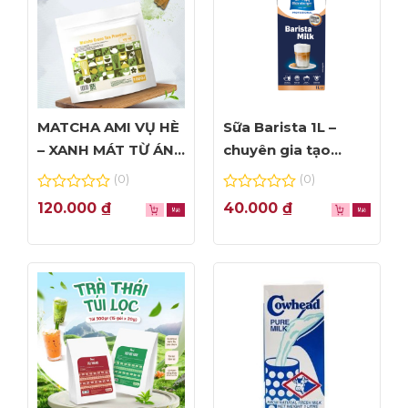
MATCHA AMI VỤ HÈ
Sữa Barista 1L –
– XANH MÁT TỪ ÁNH
chuyên gia tạo
NHÌN ĐẦU TIÊN
Foam đỉnh cao
(0)
(0)
0
0
120.000
₫
40.000
₫
out
out
of
of
5
5