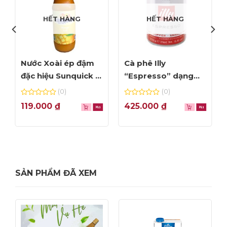
HẾT HÀNG
HẾT HÀNG
Nước Xoài ép đậm
Cà phê Illy
đặc hiệu Sunquick –
“Espresso” dạng
chai 840ml
bột – hộp 250gr
(0)
(0)
0
0
119.000
₫
425.000
₫
out
out
of
of
5
5
SẢN PHẨM ĐÃ XEM