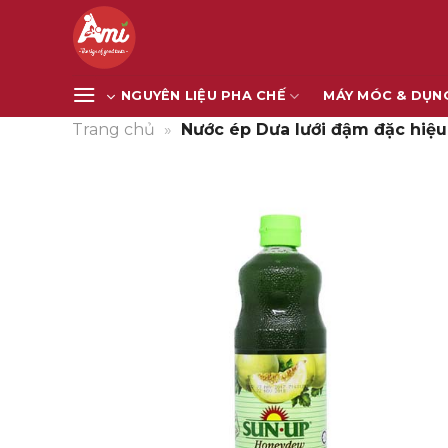
Bỏ
qua
nội
dung
NGUYÊN LIỆU PHA CHẾ
MÁY MÓC & DỤN
Trang chủ
»
Nước ép Dưa lưới đậm đặc hiệu