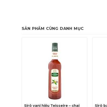
SẢN PHẨM CÙNG DANH MỤC
ng bột
Sirô vani hiệu Teisseire – chai
Sirô b