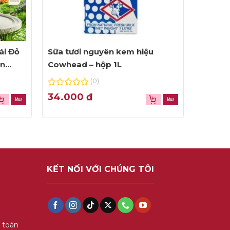
ái Đỏ
Sữa tươi nguyên kem hiệu
ện
Cowhead – hộp 1L
(0)
0
34.000
₫
out
of
5
KẾT NỐI VỚI CHÚNG TÔI
 toán