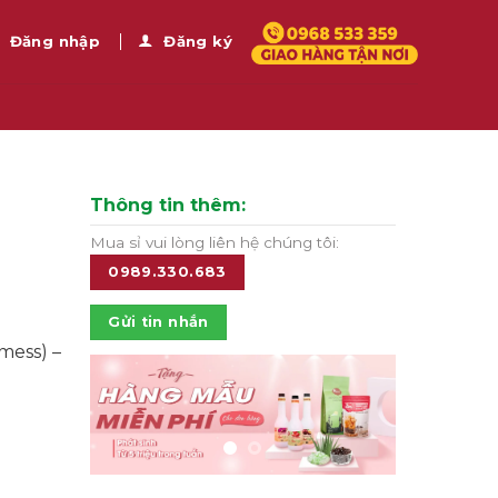
Đăng nhập
Đăng ký
Thông tin thêm:
i
Mua sỉ vui lòng liên hệ chúng tôi:
0989.330.683
Gửi tin nhắn
mess) –