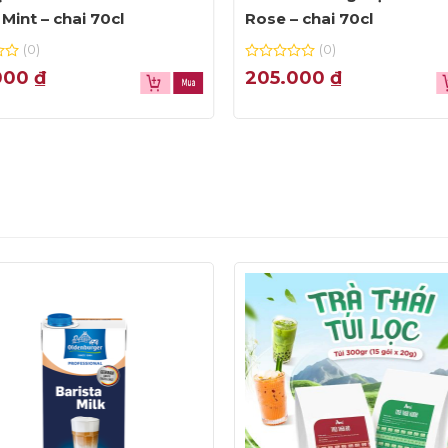
Mint – chai 70cl
Rose – chai 70cl
(0)
(0)
0
000
₫
205.000
₫
out
of
5