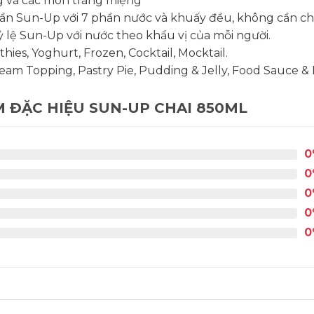
 và các món tráng miệng
1 phần Sun-Up với 7 phần nước và khuấy đều, không cần 
 lệ Sun-Up với nước theo khẩu vị của mỗi người.
ies, Yoghurt, Frozen, Cocktail, Mocktail.
Cream Topping, Pastry Pie, Pudding & Jelly, Food Sauce &
 ĐẶC HIỆU SUN-UP CHAI 850ML
0
0
0
0
0