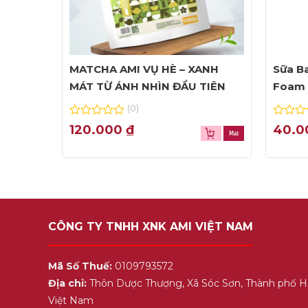
MATCHA AMI VỤ HÈ – XANH
Sữa Ba
MÁT TỪ ÁNH NHÌN ĐẦU TIÊN
Foam 
(0)
0
0
120.000
₫
40.
out
out
of
of
5
5
CÔNG TY TNHH XNK AMI VIỆT NAM
Mã Số Thuế:
0109793572
Địa chỉ:
Thôn Dược Thượng, Xã Sóc Sơn, Thành phố H
Việt Nam