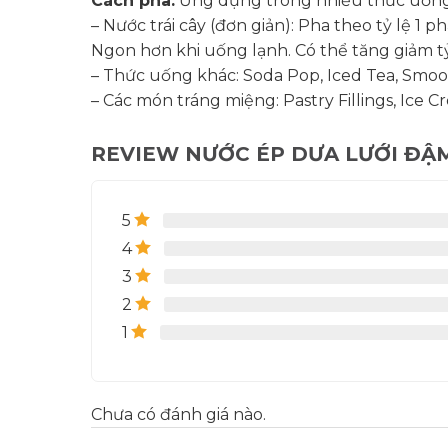
Cách pha:
Ứng dụng trong nhiều thức uống
– Nước trái cây (đơn giản): Pha theo tỷ lệ 
Ngon hơn khi uống lạnh. Có thể tăng giảm tỷ
– Thức uống khác: Soda Pop, Iced Tea, Smooth
– Các món tráng miệng: Pastry Fillings, Ice 
REVIEW NƯỚC ÉP DƯA LƯỚI ĐẬM
5
4
3
2
1
Chưa có đánh giá nào.