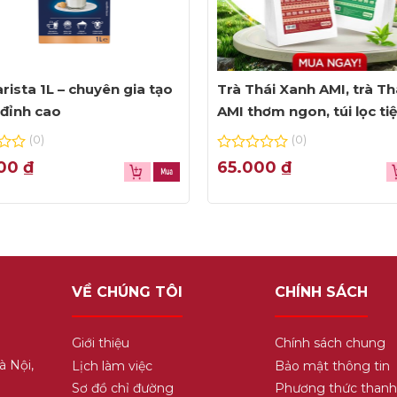
rista 1L – chuyên gia tạo
Trà Thái Xanh AMI, trà Th
đỉnh cao
AMI thơm ngon, túi lọc ti
dụng
(0)
(0)
0
000
₫
65.000
₫
out
of
5
VỀ CHÚNG TÔI
CHÍNH SÁCH
Giới thiệu
Chính sách chung
à Nội,
Lịch làm việc
Bảo mật thông tin
Sơ đồ chỉ đường
Phương thức thanh