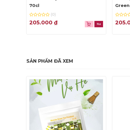
70cl
Green 
(0)
0
0
205.000
₫
205.
out
out
of
of
5
5
SẢN PHẨM ĐÃ XEM