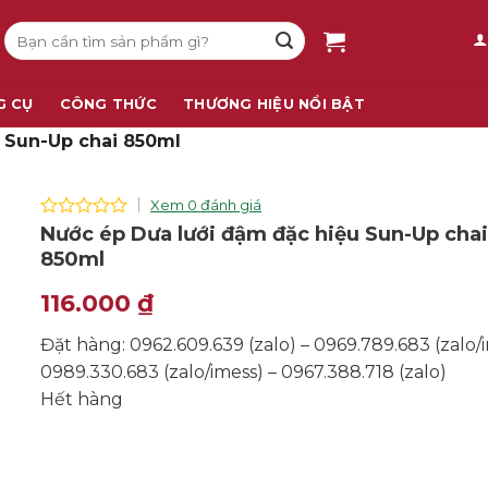
Tìm
kiếm:
G CỤ
CÔNG THỨC
THƯƠNG HIỆU NỔI BẬT
 Sun-Up chai 850ml
Xem 0 đánh giá
0
Nước ép Dưa lưới đậm đặc hiệu Sun-Up cha
out
850ml
of
5
116.000
₫
Đặt hàng: 0962.609.639 (zalo) – 0969.789.683 (zalo/i
0989.330.683 (zalo/imess) – 0967.388.718 (zalo)
Hết hàng