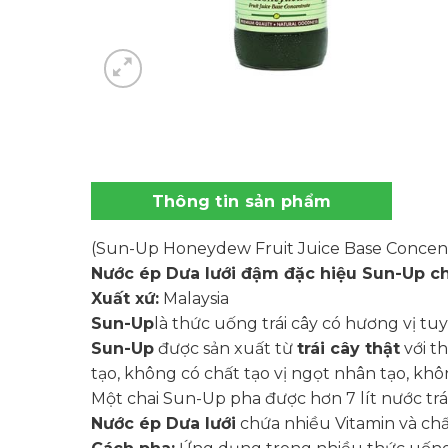
Thông tin sản phẩm
(Sun-Up Honeydew Fruit Juice Base Concent
Nước ép Dưa lưới đậm đặc hiệu Sun-Up c
Xuất xứ:
Malaysia
Sun-Up
là thức uống trái cây có hương vị tuyệ
Sun-Up
được sản xuất từ
trái cây thật
với t
tạo, không có chất tạo vị ngọt nhân tạo, khô
Một chai Sun-Up pha được hơn 7 lít nước trá
Nước ép Dưa lưới
chứa nhiều Vitamin và chất