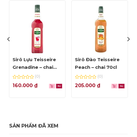
Blackberry Bourbon Sour
Mời bạn tham khảo 1 số công thức pha chế đồ
uống với sirô Teisseire
TẠI ĐÂY
Sirô Lựu Teisseire
Sirô Đào Teisseire
Grenadine – chai
Peach – chai 70cl
70cl
(0)
(0)
0
0
160.000
₫
205.000
₫
out
out
of
of
5
5
SẢN PHẨM ĐÃ XEM