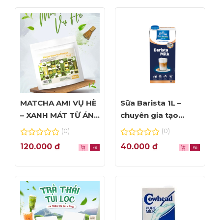
MATCHA AMI VỤ HÈ
Sữa Barista 1L –
– XANH MÁT TỪ ÁNH
chuyên gia tạo
NHÌN ĐẦU TIÊN
Foam đỉnh cao
(0)
(0)
0
0
120.000
₫
40.000
₫
out
out
of
of
5
5