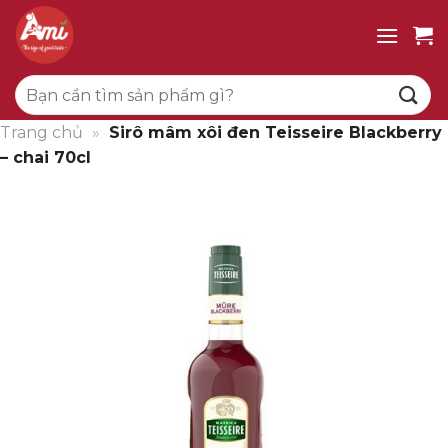
Bỏ
qua
nội
Tìm
dung
kiếm:
Trang chủ
»
Sirô mâm xôi đen Teisseire Blackberry
– chai 70cl