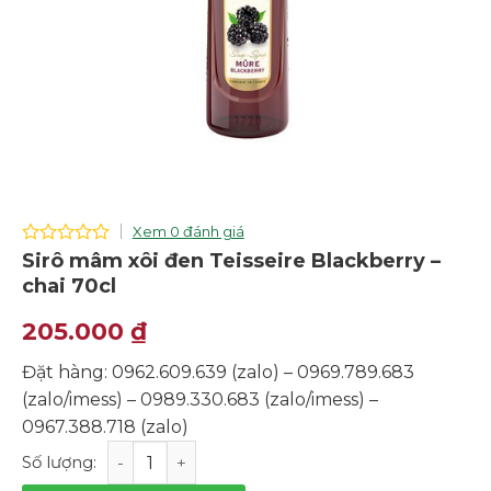
Xem 0 đánh giá
0
Sirô mâm xôi đen Teisseire Blackberry –
out
chai 70cl
of
5
205.000
₫
Đặt hàng: 0962.609.639 (zalo) – 0969.789.683
(zalo/imess) – 0989.330.683 (zalo/imess) –
0967.388.718 (zalo)
Sirô mâm xôi đen Teisseire Blackberry - chai 70cl số l