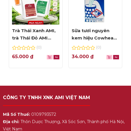
Trà Thái Xanh AMI,
Sữa tươi nguyên
trà Thái Đỏ AMI
kem hiệu Cowhead
thơm ngon, túi lọc
– hộp 1L
(0)
(0)
tiện dụng
0
0
65.000
₫
34.000
₫
out
out
of
of
5
5
CÔNG TY TNHH XNK AMI VIỆT NAM
Mã Số Thuế:
0109793572
Địa chỉ:
Thôn Dược Thượng, Xã Sóc Sơn, Thành phố Hà Nội,
Việt Nam