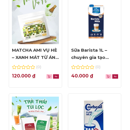
MATCHA AMI VỤ HÈ
Sữa Barista 1L –
– XANH MÁT TỪ ÁNH
chuyên gia tạo
NHÌN ĐẦU TIÊN
Foam đỉnh cao
(0)
(0)
0
0
120.000
₫
40.000
₫
out
out
of
of
5
5