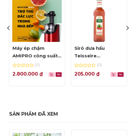
Máy ép chậm
Sirô dưa hấu
AMIPRO công suất
Teisseire
150W – Màu đỏ
Watermelon – chai
(0)
(0)
70cl
0
0
2.800.000
₫
205.000
₫
out
out
of
of
5
5
SẢN PHẨM ĐÃ XEM