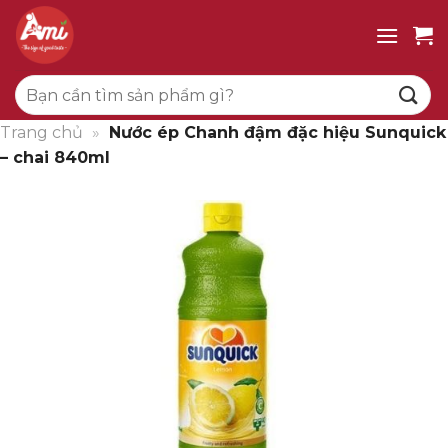
Bỏ
qua
nội
Tìm
dung
kiếm:
Trang chủ
»
Nước ép Chanh đậm đặc hiệu Sunquick
– chai 840ml