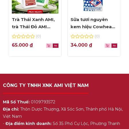
Trà Thái Xanh AMI,
Sữa tươi nguyên
trà Thái Đỏ AMI
kem hiệu Cowhead
thơm ngon, túi lọc
– hộp 1L
(0)
(0)
tiện dụng
0
0
65.000
₫
34.000
₫
out
out
of
of
5
5
CÔNG TY TNHH XNK AMI VIỆT NAM
Mã Số Thuế:
0109793572
Địa chỉ:
Thôn Dược Thượng, Xã Sóc Sơn, Thành phố Hà Nội,
Việt Nam
-
Địa điểm kinh doanh:
Số 35 Phố Cự Lộc, Phường Thanh