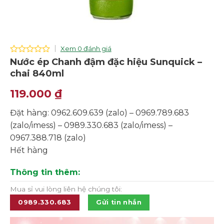
Xem 0 đánh giá
0
Nước ép Chanh đậm đặc hiệu Sunquick –
out
chai 840ml
of
5
119.000
₫
Đặt hàng: 0962.609.639 (zalo) – 0969.789.683
(zalo/imess) – 0989.330.683 (zalo/imess) –
0967.388.718 (zalo)
Hết hàng
Thông tin thêm:
Mua sỉ vui lòng liên hệ chúng tôi:
0989.330.683
Gửi tin nhắn