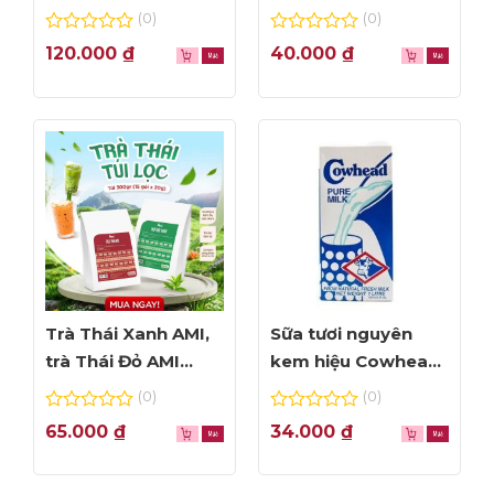
NHÌN ĐẦU TIÊN
Foam đỉnh cao
(0)
(0)
0
0
120.000
₫
40.000
₫
out
out
of
of
5
5
Trà Thái Xanh AMI,
Sữa tươi nguyên
trà Thái Đỏ AMI
kem hiệu Cowhead
thơm ngon, túi lọc
– hộp 1L
(0)
(0)
tiện dụng
0
0
65.000
₫
34.000
₫
out
out
of
of
5
5