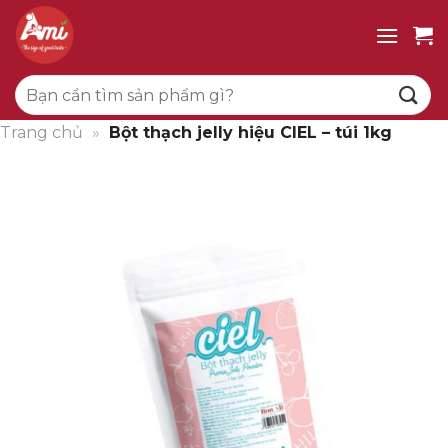
Bỏ
qua
nội
Tìm
dung
kiếm:
Trang chủ
»
Bột thạch jelly hiệu CIEL – túi 1kg