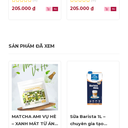
0
0
205.000
₫
205.000
₫
out
out
of
of
5
5
SẢN PHẨM ĐÃ XEM
MATCHA AMI VỤ HÈ
Sữa Barista 1L –
– XANH MÁT TỪ ÁNH
chuyên gia tạo