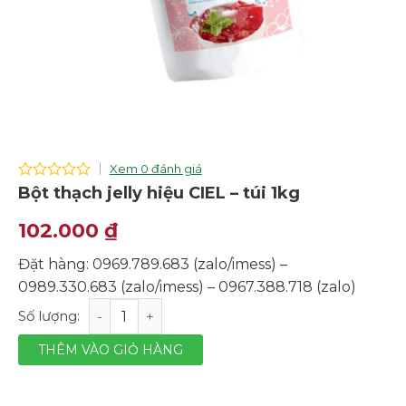
Xem 0 đánh giá
0
Bột thạch jelly hiệu CIEL – túi 1kg
out
of
102.000
₫
5
Đặt hàng: 0969.789.683 (zalo/imess) –
0989.330.683 (zalo/imess) – 0967.388.718 (zalo)
Bột thạch jelly hiệu CIEL - túi 1kg số lượng
THÊM VÀO GIỎ HÀNG