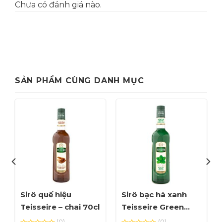
Chưa có đánh giá nào.
SẢN PHẨM CÙNG DANH MỤC
Sirô quế hiệu
Sirô bạc hà xanh
Teisseire – chai 70cl
Teisseire Green
Mint – chai 70cl
(0)
(0)