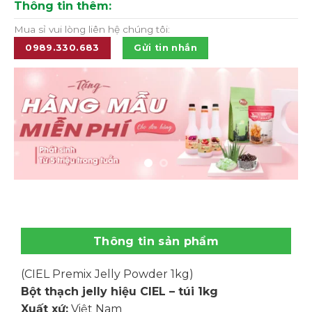
Thông tin thêm:
Mua sỉ vui lòng liên hệ chúng tôi:
0989.330.683
Gửi tin nhắn
Thông tin sản phẩm
(CIEL Premix Jelly Powder 1kg)
Bột thạch jelly hiệu CIEL – túi 1kg
Xuất xứ:
Việt Nam