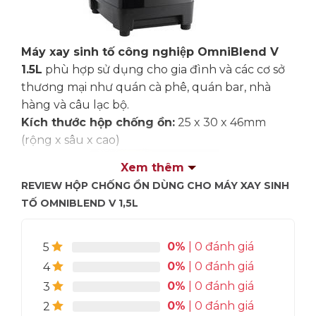
Máy xay sinh tố công nghiệp OmniBlend V
1.5L
phù hợp sử dụng cho gia đình và các cơ sở
thương mại như quán cà phê, quán bar, nhà
hàng và câu lạc bộ.
Kích thước hộp chống ồn:
25 x 30 x 46mm
(rộng x sâu x cao)
Xem thêm
REVIEW HỘP CHỐNG ỒN DÙNG CHO MÁY XAY SINH
TỐ OMNIBLEND V 1,5L
0%
| 0 đánh giá
5
0%
| 0 đánh giá
4
0%
| 0 đánh giá
3
0%
| 0 đánh giá
2