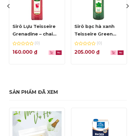
Sirô Lựu Teisseire
Sirô bạc hà xanh
Grenadine – chai
Teisseire Green
70cl
Mint – chai 70cl
(0)
(0)
0
0
160.000
₫
205.000
₫
out
out
of
of
5
5
SẢN PHẨM ĐÃ XEM