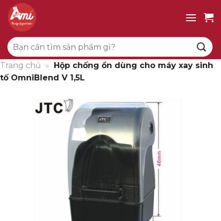
Bỏ
qua
nội
Tìm
dung
kiếm:
Trang chủ
»
Hộp chống ồn dùng cho máy xay sinh
tố OmniBlend V 1,5L