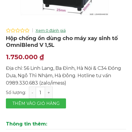
Xem 0 đánh giá
0
Hộp chống ồn dùng cho máy xay sinh tố
out
OmniBlend V 1,5L
of
5
1.750.000
₫
Địa chỉ: 56 Linh Lang, Ba Đình, Hà Nội & C34 Đồng
Dưa, Ngô Thì Nhậm, Hà Đông. Hotline tư vấn
0989.330.683 (zalo/imess)
Hộp chống ồn dùng cho máy xay sinh tố OmniBlend V 1,
THÊM VÀO GIỎ HÀNG
Thông tin thêm: