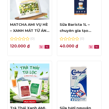
MATCHA AMI VỤ HÈ
Sữa Barista 1L –
– XANH MÁT TỪ ÁNH
chuyên gia tạo
NHÌN ĐẦU TIÊN
Foam đỉnh cao
(0)
(0)
0
0
120.000
₫
40.000
₫
out
out
of
of
5
5
Trà Thái Xanh AMI,
Sữa tươi nguyên