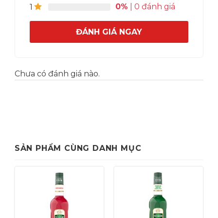
0%
| 0 đánh giá
1
ĐÁNH GIÁ NGAY
Với thiết bị hộp chống ồn, bạn sẽ hạn chế đáng
kể tiếng ồn do máy xay tạo ra, giúp cho không
Chưa có đánh giá nào.
gian quán trong lành mà không làm ảnh hưởng
đến sự yên tĩnh cần có đối với khách.
SẢN PHẨM CÙNG DANH MỤC