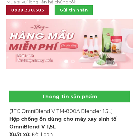
Mua sỉ vui lòng liên hệ chúng tôi:
0989.330.683
Gửi tin nhắn
Thông tin sản phẩm
(JTC OmniBlend V TM-800A Blender 1.5L)
Hộp chống ồn dùng cho máy xay sinh tố
OmniBlend V 1,5L
Xuất xứ:
Đài Loan