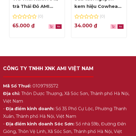
trà Thái Đỏ AMI
kem hiệu Cowhead
thơm ngon, túi lọc
– hộp 1L
(0)
(0)
tiện dụng
0
0
65.000
₫
34.000
₫
out
out
of
of
5
5
CÔNG TY TNHH XNK AMI VIỆT NAM
Mã Số Thuế:
0109793572
Địa chỉ:
Thôn Dược Thượng, Xã Sóc Sơn, Thành phố Hà Nội,
Việt Nam
-
Địa điểm kinh doanh:
Số 35 Phố Cự Lộc, Phường Thanh
Xuân, Thành phố Hà Nội, Việt Nam
-
Địa điểm kinh doanh Sóc Sơn:
Số nhà 59b, Đường Đền
Gióng, Thôn Vệ Linh, Xã Sóc Sơn, Thành phố Hà Nội, Việt