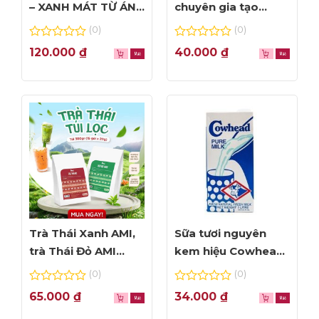
– XANH MÁT TỪ ÁNH
chuyên gia tạo
NHÌN ĐẦU TIÊN
Foam đỉnh cao
(0)
(0)
0
0
120.000
₫
40.000
₫
out
out
of
of
5
5
Trà Thái Xanh AMI,
Sữa tươi nguyên
trà Thái Đỏ AMI
kem hiệu Cowhead
thơm ngon, túi lọc
– hộp 1L
(0)
(0)
tiện dụng
0
0
65.000
₫
34.000
₫
out
out
of
of