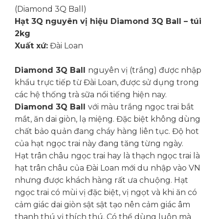
(Diamond 3Q Ball)
Hạt 3Q nguyên vị hiệu Diamond 3Q Ball – túi
2kg
Xuất xứ:
Đài Loan
Diamond 3Q Ball
nguyên vị (trắng) được nhập
khẩu trực tiếp từ Đài Loan, được sử dụng trong
các hệ thống trà sữa nổi tiếng hiện nay.
Diamond 3Q Ball
với màu trắng ngọc trai bắt
mắt, ăn dai giòn, lạ miệng. Đặc biệt không dùng
chất bảo quản đang cháy hàng liên tục. Độ hot
của hạt ngọc trai này đang tăng từng ngày.
Hạt trân châu ngọc trai hay là thạch ngọc trai là
hạt trân châu của Đài Loan mới du nhập vào VN
nhưng được khách hàng rất ưa chuộng. Hạt
ngọc trai có mùi vị đặc biệt, vị ngọt và khi ăn có
cảm giác dai giòn sật sật tạo nên cảm giác âm
thanh thú vị thích thú. Có thể dùng luôn mà