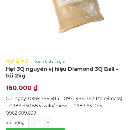
Xem 0 đánh giá
0
Hạt 3Q nguyên vị hiệu Diamond 3Q Ball –
out
túi 2kg
of
5
160.000
₫
Gọi ngay: 0969.789.683 – 0971.988.783 (zalo/imess)
– 0989.330.683 (zalo/imess) – 0983.631.015 –
0962.609.639
Hạt 3Q nguyên vị hiệu Diamond 3Q Ball - túi 2kg số lượ