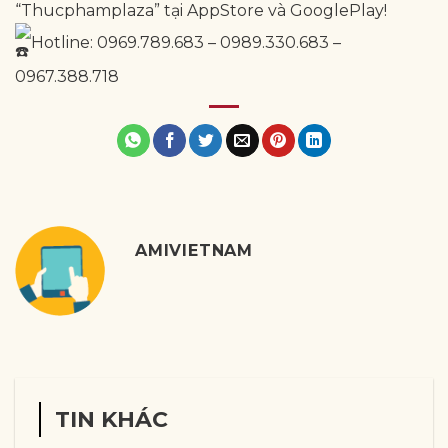
“Thucphamplaza” tại AppStore và GooglePlay!
Hotline: 0969.789.683 – 0989.330.683 –
0967.388.718
AMIVIETNAM
TIN KHÁC