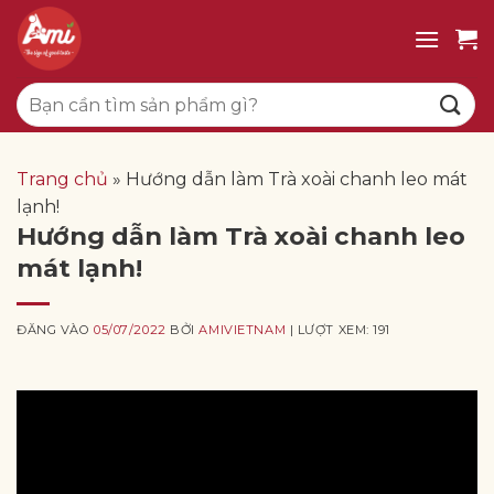
Bỏ
qua
nội
Tìm
dung
kiếm:
Trang chủ
»
Hướng dẫn làm Trà xoài chanh leo mát
lạnh!
Hướng dẫn làm Trà xoài chanh leo
mát lạnh!
ĐĂNG VÀO
05/07/2022
BỞI
AMIVIETNAM
| LƯỢT XEM: 191