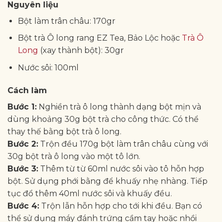
Nguyên liệu
Bột làm trân châu: 170gr
Bột trà Ô long rang EZ Tea, Bảo Lộc hoặc
Trà Ô
Long
(xay thành bột): 30gr
Nước sôi: 100ml
Cách làm
Bước 1:
Nghiền trà ô long thành dạng bột mịn và
dùng khoảng 30g bột trà cho công thức. Có thể
thay thế bằng bột trà ô long.
Bước 2:
Trộn đều 170g bột làm trân châu cùng với
30g bột trà ô long vào một tô lớn.
Bước 3:
Thêm từ từ 60ml nước sôi vào tô hỗn hợp
bột. Sử dụng phới bằng để khuấy nhẹ nhàng. Tiếp
tục đổ thêm 40ml nước sôi và khuấy đều.
Bước 4:
Trộn lẫn hỗn hợp cho tới khi đều. Bạn có
thể sử dụng máy đánh trứng cầm tay hoặc nhồi