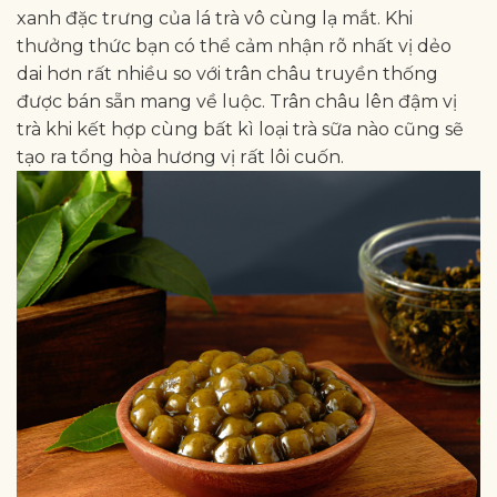
xanh đặc trưng của lá trà vô cùng lạ mắt. Khi
thưởng thức bạn có thể cảm nhận rõ nhất vị dẻo
dai hơn rất nhiều so với trân châu truyền thống
được bán sẵn mang về luộc. Trân châu lên đậm vị
trà khi kết hợp cùng bất kì loại trà sữa nào cũng sẽ
tạo ra tổng hòa hương vị rất lôi cuốn.