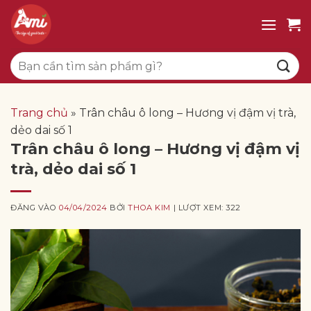
Bỏ
qua
nội
Tìm
dung
kiếm:
Trang chủ
»
Trân châu ô long – Hương vị đậm vị trà,
dẻo dai số 1
Trân châu ô long – Hương vị đậm vị
trà, dẻo dai số 1
ĐĂNG VÀO
04/04/2024
BỞI
THOA KIM
| LƯỢT XEM: 322