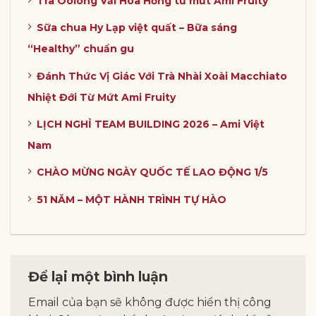
Trà Oolong Vải Hoa Hồng từ mứt Ami Fruity
Sữa chua Hy Lạp việt quất – Bữa sáng
“Healthy” chuẩn gu
Đánh Thức Vị Giác Với Trà Nhài Xoài Macchiato
Nhiệt Đới Từ Mứt Ami Fruity
LỊCH NGHỈ TEAM BUILDING 2026 – Ami Việt
Nam
CHÀO MỪNG NGÀY QUỐC TẾ LAO ĐỘNG 1/5
51 NĂM – MỘT HÀNH TRÌNH TỰ HÀO
Để lại một bình luận
Email của bạn sẽ không được hiển thị công