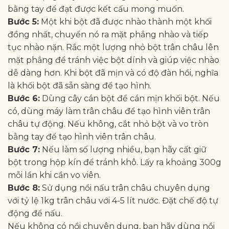
bằng tay để đạt được kết cấu mong muốn.
Bước 5:
Một khi bột đã được nhào thành một khối
đồng nhất, chuyển nó ra mặt phẳng nhào và tiếp
tục nhào nặn. Rắc một lượng nhỏ bột trân châu lên
mặt phẳng để tránh việc bột dính và giúp việc nhào
dễ dàng hơn. Khi bột đã mịn và có độ đàn hồi, nghĩa
là khối bột đã sẵn sàng để tạo hình.
Bước 6:
Dùng cây cán bột để cán mịn khối bột. Nếu
có, dùng máy làm trân châu để tạo hình viên trân
châu tự động. Nếu không, cắt nhỏ bột và vo tròn
bằng tay để tạo hình viên trân châu.
Bước 7:
Nếu làm số lượng nhiều, bạn hãy cất giữ
bột trong hộp kín để tránh khô. Lấy ra khoảng 300g
mỗi lần khi cần vo viên.
Bước 8:
Sử dụng nồi nấu trân châu chuyên dụng
với tỷ lệ 1kg trân châu với 4-5 lít nước. Đặt chế độ tự
động để nấu.
Nếu không có nồi chuyên dụng, bạn hãy dùng nồi