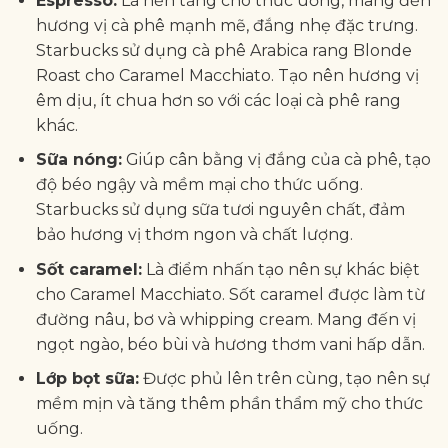
Espresso:
Là nền tảng cho thức uống, mang đến
hương vị cà phê mạnh mẽ, đắng nhẹ đặc trưng.
Starbucks sử dụng cà phê Arabica rang Blonde
Roast cho Caramel Macchiato. Tạo nên hương vị
êm dịu, ít chua hơn so với các loại cà phê rang
khác.
Sữa nóng:
Giúp cân bằng vị đắng của cà phê, tạo
độ béo ngậy và mềm mại cho thức uống.
Starbucks sử dụng sữa tươi nguyên chất, đảm
bảo hương vị thơm ngon và chất lượng.
Sốt caramel:
Là điểm nhấn tạo nên sự khác biệt
cho Caramel Macchiato. Sốt caramel được làm từ
đường nâu, bơ và whipping cream. Mang đến vị
ngọt ngào, béo bùi và hương thơm vani hấp dẫn.
Lớp bọt sữa:
Được phủ lên trên cùng, tạo nên sự
mềm mịn và tăng thêm phần thẩm mỹ cho thức
uống.