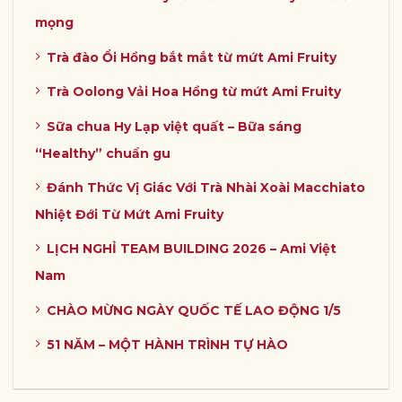
mọng
Trà đào Ổi Hồng bắt mắt từ mứt Ami Fruity
Trà Oolong Vải Hoa Hồng từ mứt Ami Fruity
Sữa chua Hy Lạp việt quất – Bữa sáng
“Healthy” chuẩn gu
Đánh Thức Vị Giác Với Trà Nhài Xoài Macchiato
Nhiệt Đới Từ Mứt Ami Fruity
LỊCH NGHỈ TEAM BUILDING 2026 – Ami Việt
Nam
CHÀO MỪNG NGÀY QUỐC TẾ LAO ĐỘNG 1/5
51 NĂM – MỘT HÀNH TRÌNH TỰ HÀO