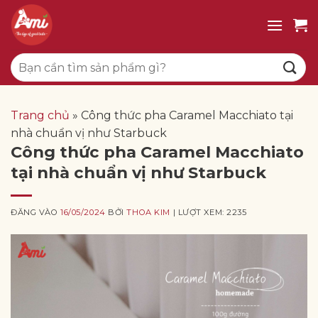
Bỏ
qua
nội
Tìm
dung
kiếm:
Trang chủ
»
Công thức pha Caramel Macchiato tại
nhà chuẩn vị như Starbuck
Công thức pha Caramel Macchiato
tại nhà chuẩn vị như Starbuck
ĐĂNG VÀO
16/05/2024
BỞI
THOA KIM
| LƯỢT XEM: 2235