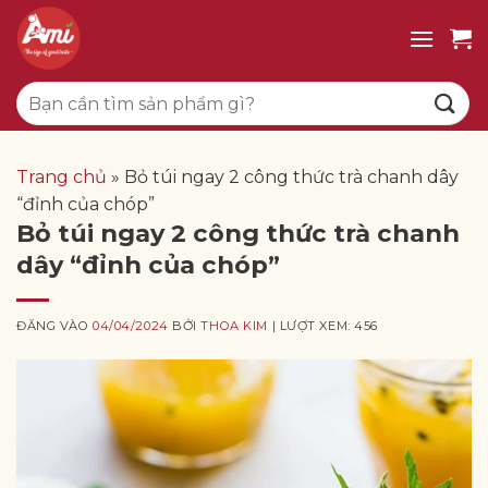
Bỏ
qua
nội
Tìm
dung
kiếm:
Trang chủ
»
Bỏ túi ngay 2 công thức trà chanh dây
“đỉnh của chóp”
Bỏ túi ngay 2 công thức trà chanh
dây “đỉnh của chóp”
ĐĂNG VÀO
04/04/2024
BỞI
THOA KIM
| LƯỢT XEM: 456