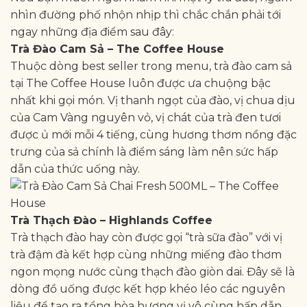
nhìn đường phố nhộn nhịp thì chắc chắn phải tới
ngay những địa điểm sau đây:
Trà Đào Cam Sả – The Coffee House
Thuộc dòng best seller trong menu, trà đào cam sả
tại The Coffee House luôn được ưa chuộng bậc
nhất khi gọi món. Vị thanh ngọt của đào, vị chua dịu
của Cam Vàng nguyên vỏ, vị chát của trà đen tươi
được ủ mới mỗi 4 tiếng, cùng hương thơm nồng đặc
trưng của sả chính là điểm sáng làm nên sức hấp
dẫn của thức uống này.
Trà Thạch Đào – Highlands Coffee
Trà thạch đào hay còn được gọi “trà sữa đào” với vị
trà đậm đà kết hợp cùng những miếng đào thơm
ngon mọng nước cùng thạch đào giòn dai. Đây sẽ là
dòng đồ uống được kết hợp khéo léo các nguyên
liệu để tạo ra tổng hòa hương vị vô cùng hấp dẫn.