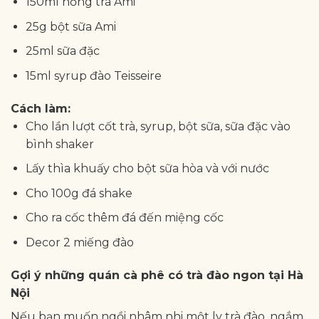
150ml hồng trà Ami
25g bột sữa Ami
25ml sữa đặc
15ml syrup đào Teisseire
Cách làm:
Cho lần lượt cốt trà, syrup, bột sữa, sữa đặc vào
bình shaker
Lấy thìa khuấy cho bột sữa hòa và với nước
Cho 100g đá shake
Cho ra cốc thêm đá đến miệng cốc
Decor 2 miếng đào
Gợi ý những quán cà phê có trà đào ngon tại Hà
Nội
Nếu bạn muốn ngồi nhâm nhi một ly trà đào, ngắm