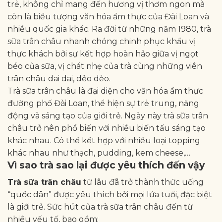
trẻ, không chỉ mang đến hương vị thơm ngon mà
còn là biểu tượng văn hóa ẩm thực của Đài Loan và
nhiều quốc gia khác. Ra đời từ những năm 1980, trà
sữa trân châu nhanh chóng chinh phục khẩu vị
thực khách bởi sự kết hợp hoàn hảo giữa vị ngọt
béo của sữa, vị chát nhẹ của trà cùng những viên
trân châu dai dai, dẻo dẻo.
Trà sữa trân châu là đại diện cho văn hóa ẩm thực
đường phố Đài Loan, thể hiện sự trẻ trung, năng
động và sáng tạo của giới trẻ. Ngày này trà sữa trân
châu trở nên phổ biến với nhiều biến tấu sáng tạo
khác nhau. Có thể kết hợp với nhiều loại topping
khác nhau như thạch, pudding, kem cheese,…
Vì sao trà sao lại được yêu thích đến vậy
Trà sữa trân châu
từ lâu đã trở thành thức uống
“quốc dân” được yêu thích bởi mọi lứa tuổi, đặc biệt
là giới trẻ. Sức hút của trà sữa trân châu đến từ
nhiều yếu tố, bao gồm: