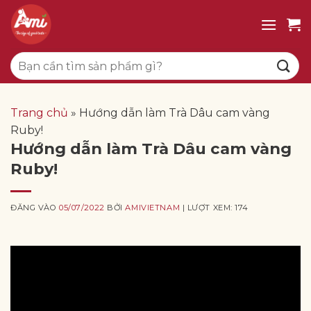
Bỏ
qua
nội
Tìm
dung
kiếm:
Trang chủ
»
Hướng dẫn làm Trà Dâu cam vàng
Ruby!
Hướng dẫn làm Trà Dâu cam vàng
Ruby!
ĐĂNG VÀO
05/07/2022
BỞI
AMIVIETNAM
| LƯỢT XEM: 174